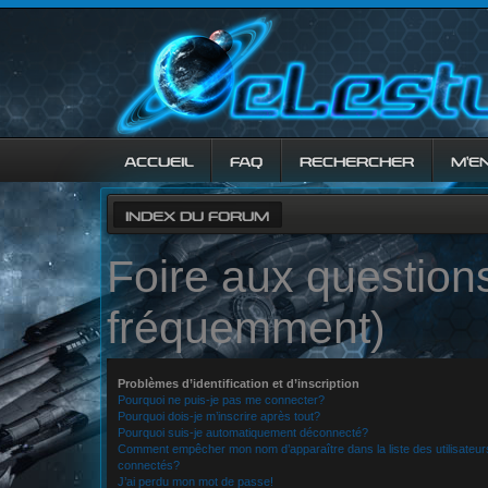
ACCUEIL
FAQ
RECHERCHER
M’E
INDEX DU FORUM
Foire aux question
fréquemment)
Problèmes d’identification et d’inscription
Pourquoi ne puis-je pas me connecter?
Pourquoi dois-je m’inscrire après tout?
Pourquoi suis-je automatiquement déconnecté?
Comment empêcher mon nom d’apparaître dans la liste des utilisateur
connectés?
J’ai perdu mon mot de passe!