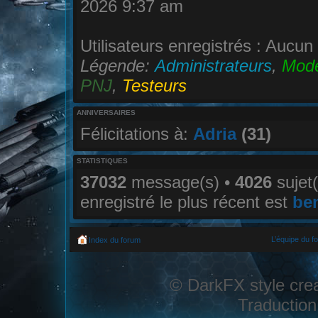
2026 9:37 am
Utilisateurs enregistrés : Aucun 
Légende:
Administrateurs
,
Modé
PNJ
,
Testeurs
ANNIVERSAIRES
Félicitations à:
Adria
(31)
STATISTIQUES
37032
message(s) •
4026
sujet(
enregistré le plus récent est
be
L’équipe du f
Index du forum
© DarkFX style cre
Traduction