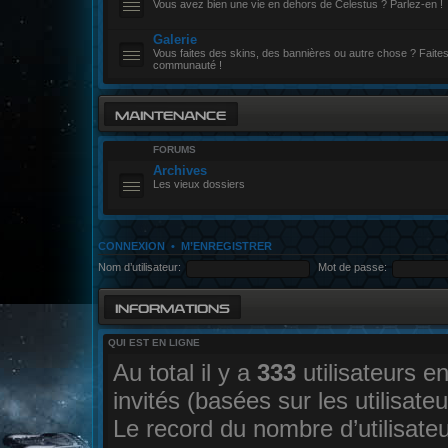
Vous avez bien une vie en dehors de Celestus ? Parlez-en !
Galerie
Vous faites des skins, des bannières ou autre chose ? Faites-
communauté !
MAINTENANCE
FORUMS
Archives
Les vieux dossiers
CONNEXION
•
M’ENREGISTRER
Nom d’utilisateur:
Mot de passe:
INFORMATIONS
QUI EST EN LIGNE
Au total il y a
333
utilisateurs en
invités (basées sur les utilisate
Le record du nombre d’utilisate