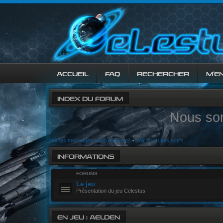
ACCUEIL
FAQ
RECHERCHER
M’E
INDEX DU FORUM
Nous so
Voir les messages sans réponses
•
Voir les sujets actifs
INFORMATIONS
FORUMS
Le jeu
Présentation du jeu Celestus
EN JEU : AELDEN