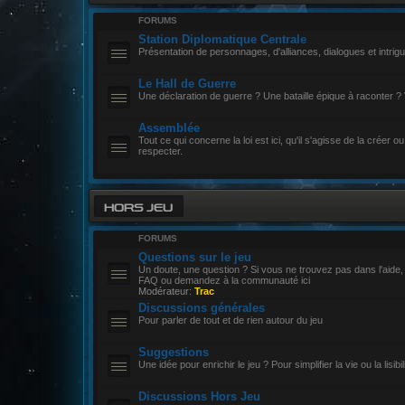
FORUMS
Station Diplomatique Centrale
Présentation de personnages, d'alliances, dialogues et intrigu
Le Hall de Guerre
Une déclaration de guerre ? Une bataille épique à raconter ? 
Assemblée
Tout ce qui concerne la loi est ici, qu'il s'agisse de la créer ou
respecter.
HORS JEU
FORUMS
Questions sur le jeu
Un doute, une question ? Si vous ne trouvez pas dans l'aide,
FAQ ou demandez à la communauté ici
Modérateur:
Trac
Discussions générales
Pour parler de tout et de rien autour du jeu
Suggestions
Une idée pour enrichir le jeu ? Pour simplifier la vie ou la lisibili
Discussions Hors Jeu