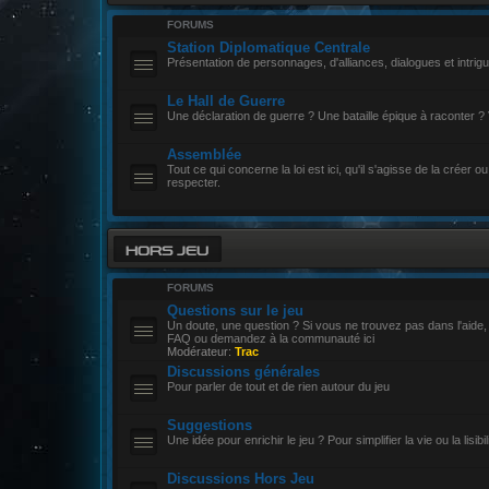
FORUMS
Station Diplomatique Centrale
Présentation de personnages, d'alliances, dialogues et intrigu
Le Hall de Guerre
Une déclaration de guerre ? Une bataille épique à raconter ? 
Assemblée
Tout ce qui concerne la loi est ici, qu'il s'agisse de la créer ou
respecter.
HORS JEU
FORUMS
Questions sur le jeu
Un doute, une question ? Si vous ne trouvez pas dans l'aide,
FAQ ou demandez à la communauté ici
Modérateur:
Trac
Discussions générales
Pour parler de tout et de rien autour du jeu
Suggestions
Une idée pour enrichir le jeu ? Pour simplifier la vie ou la lisibili
Discussions Hors Jeu