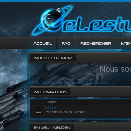
ACCUEIL
FAQ
RECHERCHER
M’E
INDEX DU FORUM
Nous so
Voir les messages sans réponses
•
Voir les sujets actifs
INFORMATIONS
FORUMS
Le jeu
Présentation du jeu Celestus
EN JEU : AELDEN