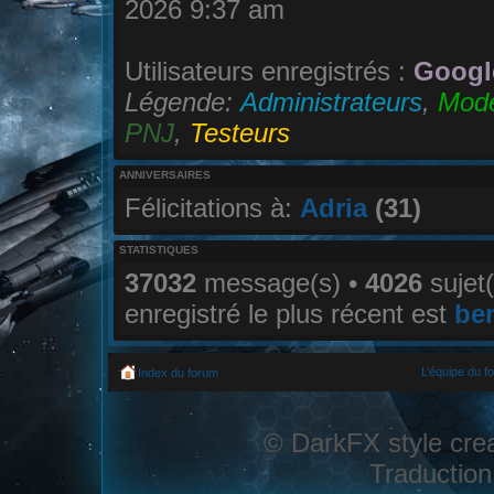
2026 9:37 am
Utilisateurs enregistrés :
Googl
Légende:
Administrateurs
,
Modé
PNJ
,
Testeurs
ANNIVERSAIRES
Félicitations à:
Adria
(31)
STATISTIQUES
37032
message(s) •
4026
sujet(
enregistré le plus récent est
be
L’équipe du f
Index du forum
© DarkFX style cre
Traduction