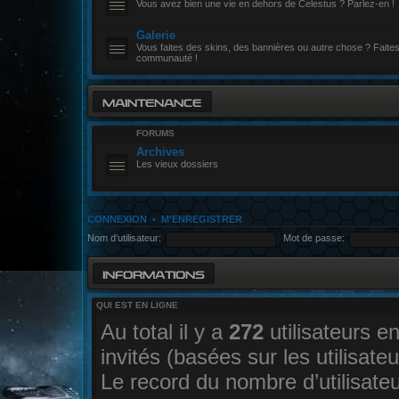
Vous avez bien une vie en dehors de Celestus ? Parlez-en !
Galerie
Vous faites des skins, des bannières ou autre chose ? Faites-
communauté !
MAINTENANCE
FORUMS
Archives
Les vieux dossiers
CONNEXION
•
M’ENREGISTRER
Nom d’utilisateur:
Mot de passe:
INFORMATIONS
QUI EST EN LIGNE
Au total il y a
272
utilisateurs en
invités (basées sur les utilisate
Le record du nombre d’utilisate