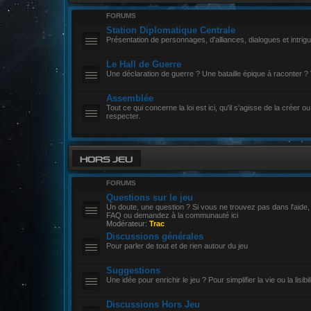
FORUMS
Station Diplomatique Centrale
Présentation de personnages, d'alliances, dialogues et intrigu
Le Hall de Guerre
Une déclaration de guerre ? Une bataille épique à raconter ? 
Assemblée
Tout ce qui concerne la loi est ici, qu'il s'agisse de la créer ou
respecter.
HORS JEU
FORUMS
Questions sur le jeu
Un doute, une question ? Si vous ne trouvez pas dans l'aide,
FAQ ou demandez à la communauté ici
Modérateur:
Trac
Discussions générales
Pour parler de tout et de rien autour du jeu
Suggestions
Une idée pour enrichir le jeu ? Pour simplifier la vie ou la lisibili
Discussions Hors Jeu