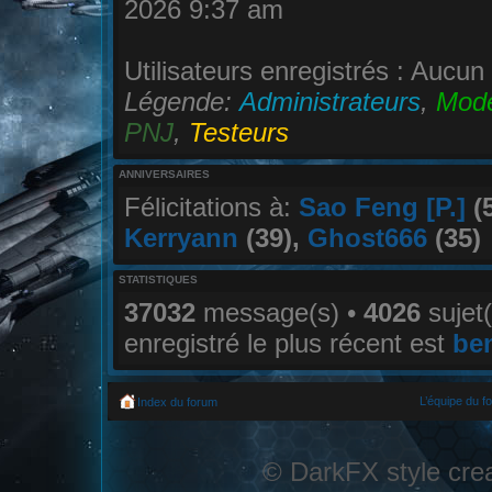
2026 9:37 am
Utilisateurs enregistrés : Aucun 
Légende:
Administrateurs
,
Modé
PNJ
,
Testeurs
ANNIVERSAIRES
Félicitations à:
Sao Feng [P.]
(
Kerryann
(39),
Ghost666
(35)
STATISTIQUES
37032
message(s) •
4026
sujet(
enregistré le plus récent est
be
L’équipe du f
Index du forum
© DarkFX style cre