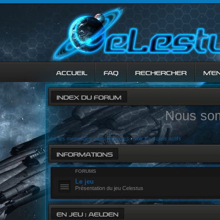
ACCUEIL
FAQ
RECHERCHER
M’E
INDEX DU FORUM
Nous som
Voir les messages sans réponses
•
Voir les sujets actifs
INFORMATIONS
FORUMS
Le jeu
Présentation du jeu Celestus
EN JEU : AELDEN