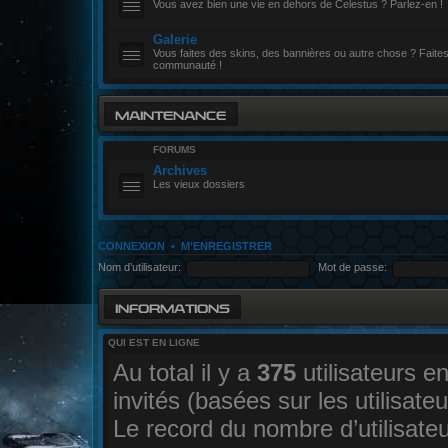
Vous avez bien une vie en dehors de Celestus ? Parlez-en !
Galerie
Vous faites des skins, des bannières ou autre chose ? Faites-
communauté !
MAINTENANCE
FORUMS
Archives
Les vieux dossiers
CONNEXION
•
M’ENREGISTRER
Nom d’utilisateur:
Mot de passe:
INFORMATIONS
QUI EST EN LIGNE
Au total il y a
375
utilisateurs en
invités (basées sur les utilisate
Le record du nombre d’utilisate