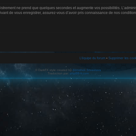
gistrement ne prend que quelques secondes et augmente vos possibilités. L’admin
Avant de vous enregistrer, assurez-vous d’avoir pris connaissance de nos conditions d
L’équipe du forum
•
Supprimer les coo
© DarkFX style created by
Abhishek Srivastava
Traduction par:
phpBB-fr.com