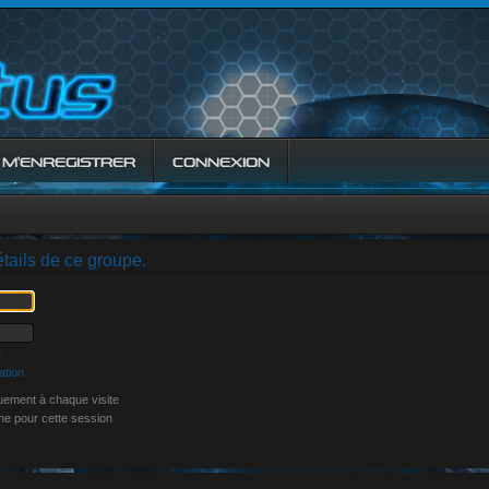
M’ENREGISTRER
CONNEXION
tails de ce groupe.
e
ation
ement à chaque visite
ne pour cette session