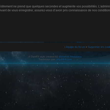
gistrement ne prend que quelques secondes et augmente vos possibilités. L’admin
Avant de vous enregistrer, assurez-vous d’avoir pris connaissance de nos conditions d
L’équipe du forum
•
Supprimer les coo
© DarkFX style created by
Abhishek Srivastava
Traduction par:
phpBB-fr.com