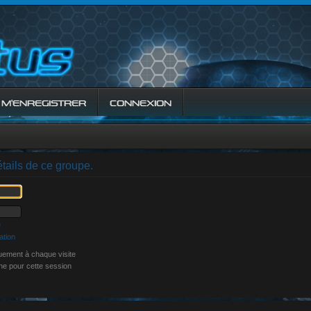
M’ENREGISTRER
CONNEXION
tails de ce groupe.
e
ation
ement à chaque visite
ne pour cette session