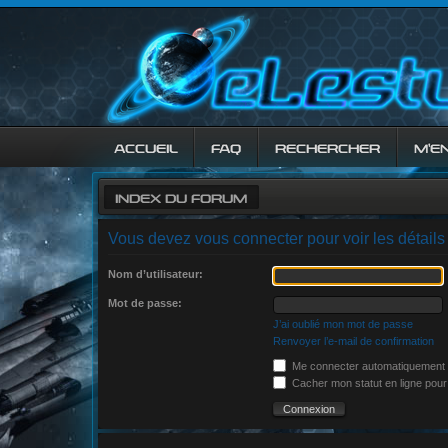
ACCUEIL
FAQ
RECHERCHER
M’E
INDEX DU FORUM
Vous devez vous connecter pour voir les détails
Nom d’utilisateur:
Mot de passe:
J’ai oublié mon mot de passe
Renvoyer l’e-mail de confirmation
Me connecter automatiquement à
Cacher mon statut en ligne pour