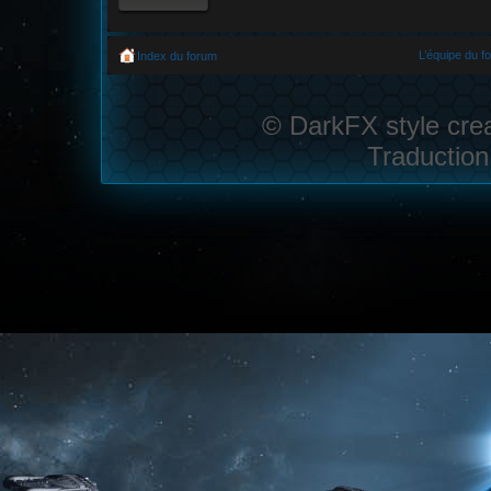
L’équipe du f
Index du forum
© DarkFX style cre
Traduction