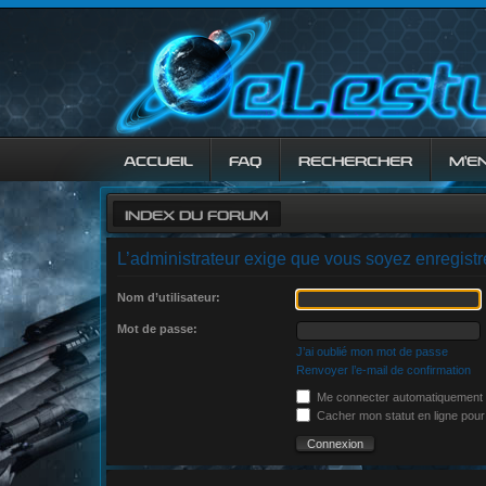
ACCUEIL
FAQ
RECHERCHER
M’E
INDEX DU FORUM
L’administrateur exige que vous soyez enregistré
Nom d’utilisateur:
Mot de passe:
J’ai oublié mon mot de passe
Renvoyer l’e-mail de confirmation
Me connecter automatiquement à
Cacher mon statut en ligne pour