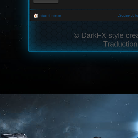
L’équipe du f
Index du forum
© DarkFX style cre
Traduction