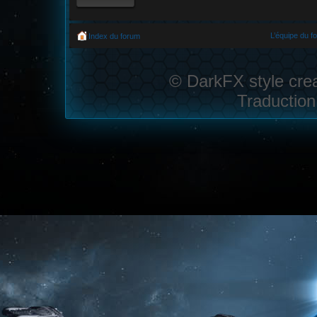
L’équipe du f
Index du forum
© DarkFX style cre
Traduction