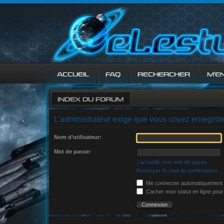
ACCUEIL
FAQ
RECHERCHER
M’E
INDEX DU FORUM
L’administrateur exige que vous soyez enregistré
Nom d’utilisateur:
Mot de passe:
J’ai oublié mon mot de passe
Renvoyer l’e-mail de confirmation
Me connecter automatiquement à
Cacher mon statut en ligne pour