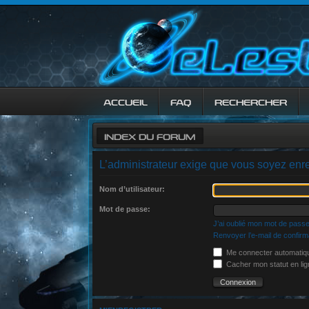
ACCUEIL
FAQ
RECHERCHER
INDEX DU FORUM
L’administrateur exige que vous soyez enre
Nom d’utilisateur:
Mot de passe:
J’ai oublié mon mot de pass
Renvoyer l’e-mail de confirm
Me connecter automatiqu
Cacher mon statut en lig