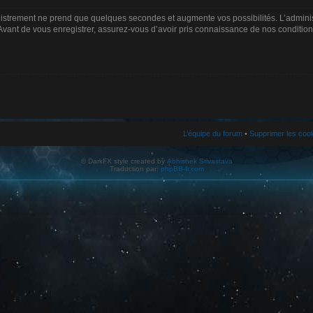
gistrement ne prend que quelques secondes et augmente vos possibilités. L’admin
Avant de vous enregistrer, assurez-vous d’avoir pris connaissance de nos conditions d
L’équipe du forum
•
Supprimer les coo
© DarkFX style created by
Abhishek Srivastava
Traduction par:
phpBB-fr.com