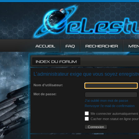
ACCUEIL
FAQ
RECHERCHER
M’E
INDEX DU FORUM
L’administrateur exige que vous soyez enregistré
Nom d’utilisateur:
Mot de passe:
J’ai oublié mon mot de passe
Renvoyer l’e-mail de confirmation
Me connecter automatiquement à
Cacher mon statut en ligne pour