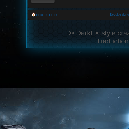
L’équipe du f
Index du forum
© DarkFX style cre
Traduction