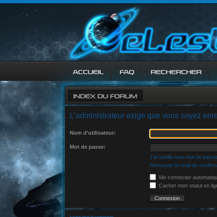
ACCUEIL
FAQ
RECHERCHER
INDEX DU FORUM
L’administrateur exige que vous soyez enre
Nom d’utilisateur:
Mot de passe:
J’ai oublié mon mot de pass
Renvoyer l’e-mail de confirm
Me connecter automatiqu
Cacher mon statut en lig