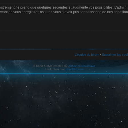
gistrement ne prend que quelques secondes et augmente vos possibilités. L’admin
Avant de vous enregistrer, assurez-vous d’avoir pris connaissance de nos conditions d
L’équipe du forum
•
Supprimer les coo
© DarkFX style created by
Abhishek Srivastava
Traduction par:
phpBB-fr.com