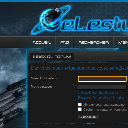
ACCUEIL
FAQ
RECHERCHER
M’E
INDEX DU FORUM
L’administrateur exige que vous soyez enregistré
Nom d’utilisateur:
Mot de passe:
J’ai oublié mon mot de passe
Renvoyer l’e-mail de confirmation
Me connecter automatiquement à
Cacher mon statut en ligne pour