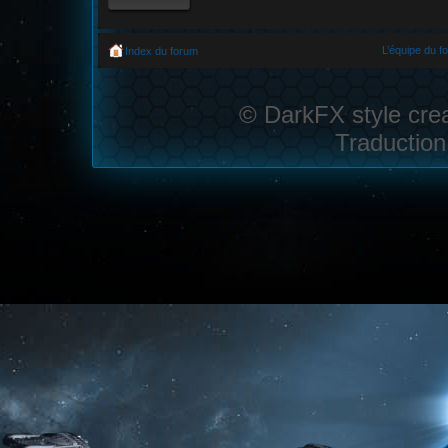
L’équipe du f
Index du forum
© DarkFX style cre
Traduction