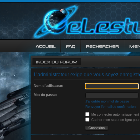
ACCUEIL
FAQ
RECHERCHER
M’E
INDEX DU FORUM
L’administrateur exige que vous soyez enregistré
Nom d’utilisateur:
Mot de passe:
J’ai oublié mon mot de passe
Renvoyer l’e-mail de confirmation
Me connecter automatiquement à
Cacher mon statut en ligne pour