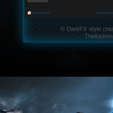
L’équipe du f
Index du forum
© DarkFX style cre
Traduction