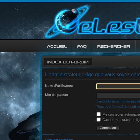
ACCUEIL
FAQ
RECHERCHER
INDEX DU FORUM
L’administrateur exige que vous soyez enreg
Nom d’utilisateur:
Mot de passe:
J’ai oublié mon mot de pass
Renvoyer l’e-mail de confirm
Me connecter automatiqu
Cacher mon statut en lig