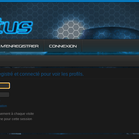
M’ENREGISTRER
CONNEXION
istré et connecté pour voir les profils.
e
ation
ement à chaque visite
ne pour cette session