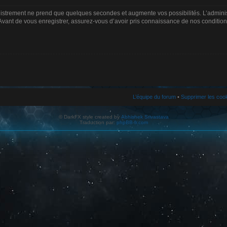
gistrement ne prend que quelques secondes et augmente vos possibilités. L’admin
Avant de vous enregistrer, assurez-vous d’avoir pris connaissance de nos conditions d
L’équipe du forum
•
Supprimer les coo
© DarkFX style created by
Abhishek Srivastava
Traduction par:
phpBB-fr.com