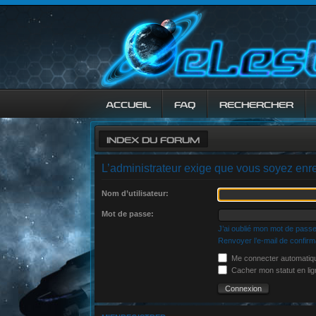
ACCUEIL
FAQ
RECHERCHER
INDEX DU FORUM
L’administrateur exige que vous soyez enreg
Nom d’utilisateur:
Mot de passe:
J’ai oublié mon mot de pass
Renvoyer l’e-mail de confirm
Me connecter automatiqu
Cacher mon statut en lig