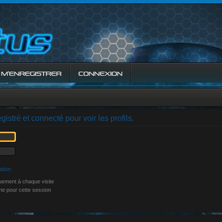
M’ENREGISTRER
CONNEXION
istré et connecté pour voir les profils.
e
ation
ement à chaque visite
ne pour cette session