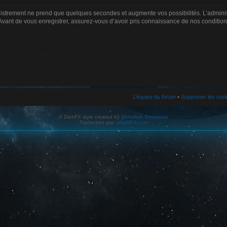
gistrement ne prend que quelques secondes et augmente vos possibilités. L’admin
Avant de vous enregistrer, assurez-vous d’avoir pris connaissance de nos conditions d
L’équipe du forum
•
Supprimer les coo
© DarkFX style created by
Abhishek Srivastava
Traduction par:
phpBB-fr.com