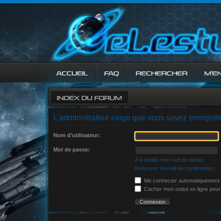
ACCUEIL
FAQ
RECHERCHER
M’E
INDEX DU FORUM
L’administrateur exige que vous soyez enregistré 
Nom d’utilisateur:
Mot de passe:
J’ai oublié mon mot de passe
Renvoyer l’e-mail de confirmation
Me connecter automatiquement à
Cacher mon statut en ligne pour