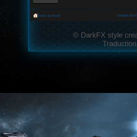
L’équipe du f
Index du forum
© DarkFX style cre
Traduction