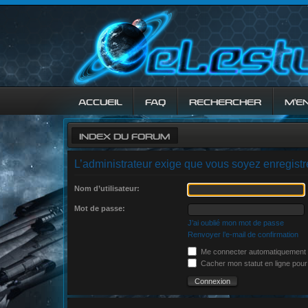
ACCUEIL
FAQ
RECHERCHER
M’E
INDEX DU FORUM
L’administrateur exige que vous soyez enregistré 
Nom d’utilisateur:
Mot de passe:
J’ai oublié mon mot de passe
Renvoyer l’e-mail de confirmation
Me connecter automatiquement à
Cacher mon statut en ligne pour