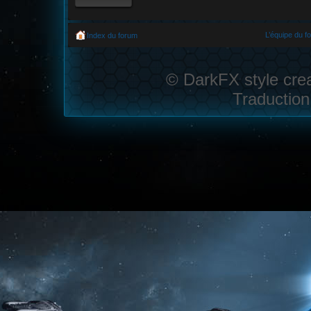
L’équipe du f
Index du forum
© DarkFX style cre
Traduction