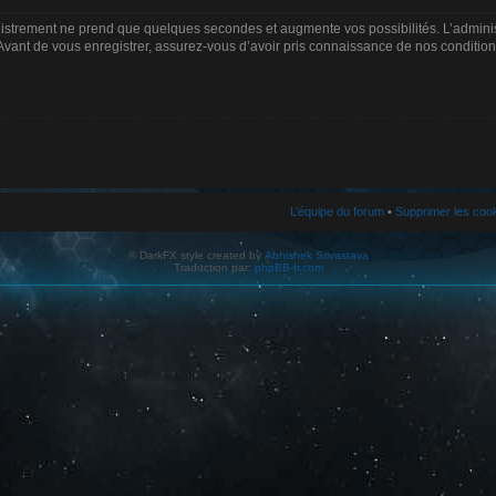
gistrement ne prend que quelques secondes et augmente vos possibilités. L’admin
Avant de vous enregistrer, assurez-vous d’avoir pris connaissance de nos conditions d
L’équipe du forum
•
Supprimer les coo
© DarkFX style created by
Abhishek Srivastava
Traduction par:
phpBB-fr.com