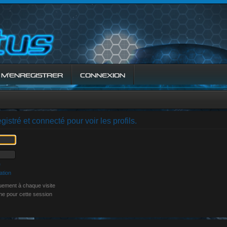
M’ENREGISTRER
CONNEXION
istré et connecté pour voir les profils.
e
ation
ement à chaque visite
ne pour cette session