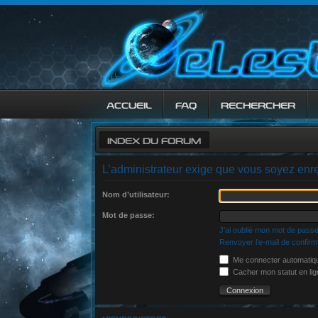
ACCUEIL
FAQ
RECHERCHER
INDEX DU FORUM
L’administrateur exige que vous soyez enreg
Nom d’utilisateur:
Mot de passe:
J’ai oublié mon mot de pass
Renvoyer l’e-mail de confirm
Me connecter automatiqu
Cacher mon statut en lig