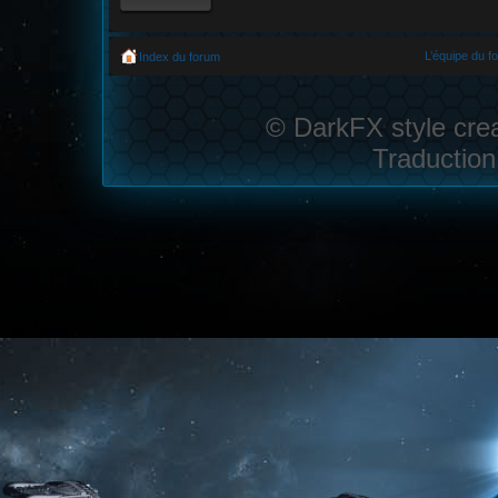
L’équipe du f
Index du forum
© DarkFX style cre
Traduction