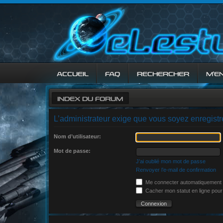
ACCUEIL
FAQ
RECHERCHER
M’E
INDEX DU FORUM
L’administrateur exige que vous soyez enregistré 
Nom d’utilisateur:
Mot de passe:
J’ai oublié mon mot de passe
Renvoyer l’e-mail de confirmation
Me connecter automatiquement à
Cacher mon statut en ligne pour