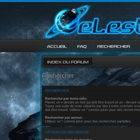
ACCUEIL
FAQ
RECHERCHER
INDEX DU FORUM
Rechercher
RECHERCHER
Recherche par mots-clés:
Placez un
+
devant un mot qui doit être trouvé et un
-
devant un
Tapez une suite de mots séparés par des
|
entre crochets si 
doit être trouvé. Utilisez un * comme joker pour des recherches
Rechercher par auteur:
Utilisez un * comme joker pour des recherches partielles.
OPTIONS DE RECHERCHE
Rechercher dans les forums: