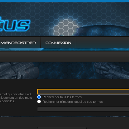
M’ENREGISTRER
CONNEXION
 mot qui doit être exclu.
Rechercher tous les termes
uniquement un des mots
 partielles.
Rechercher n’importe lequel de ces termes