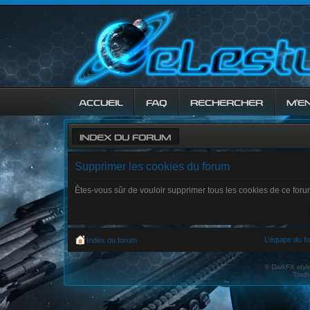
ACCUEIL
FAQ
RECHERCHER
M’E
INDEX DU FORUM
Supprimer les cookies du forum
Êtes-vous sûr de vouloir supprimer tous les cookies de ce for
L’équipe du f
Index du forum
© DarkFX styl
Tradu