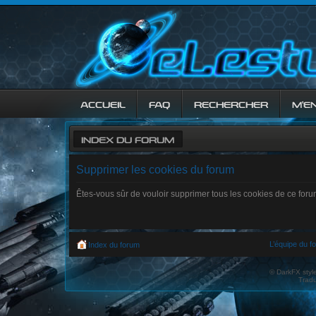
ACCUEIL
FAQ
RECHERCHER
M’E
INDEX DU FORUM
Supprimer les cookies du forum
Êtes-vous sûr de vouloir supprimer tous les cookies de ce for
L’équipe du f
Index du forum
© DarkFX styl
Tradu