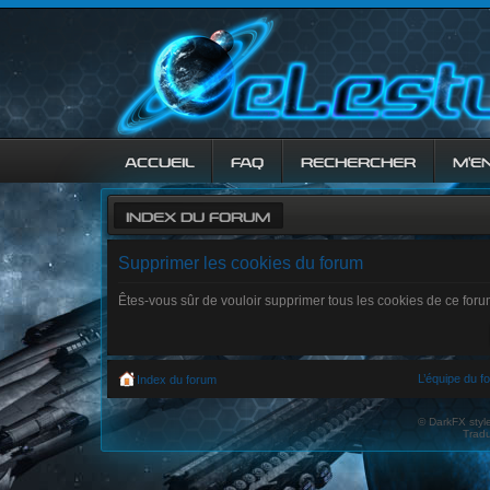
ACCUEIL
FAQ
RECHERCHER
M’E
INDEX DU FORUM
Supprimer les cookies du forum
Êtes-vous sûr de vouloir supprimer tous les cookies de ce for
L’équipe du f
Index du forum
© DarkFX styl
Tradu