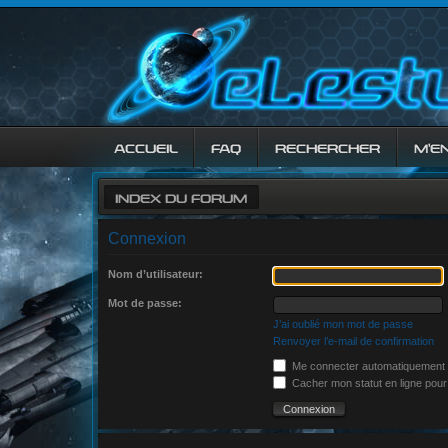
ACCUEIL
FAQ
RECHERCHER
M’E
INDEX DU FORUM
Connexion
Nom d’utilisateur:
Mot de passe:
J’ai oublié mon mot de passe
Renvoyer l’e-mail de confirmation
Me connecter automatiquement à
Cacher mon statut en ligne pour