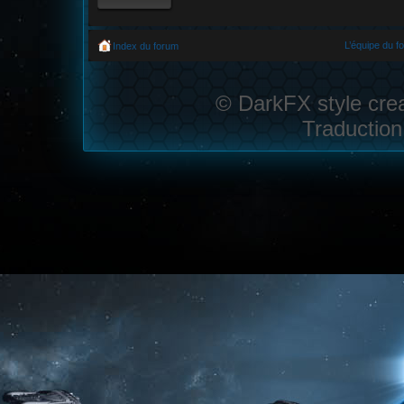
L’équipe du f
Index du forum
© DarkFX style cre
Traduction