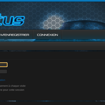
M’ENREGISTRER
CONNEXION
e
ation
ement à chaque visite
ne pour cette session