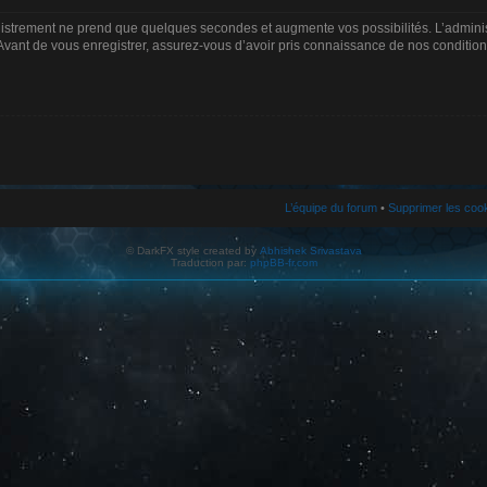
gistrement ne prend que quelques secondes et augmente vos possibilités. L’admin
Avant de vous enregistrer, assurez-vous d’avoir pris connaissance de nos conditions d
L’équipe du forum
•
Supprimer les coo
© DarkFX style created by
Abhishek Srivastava
Traduction par:
phpBB-fr.com