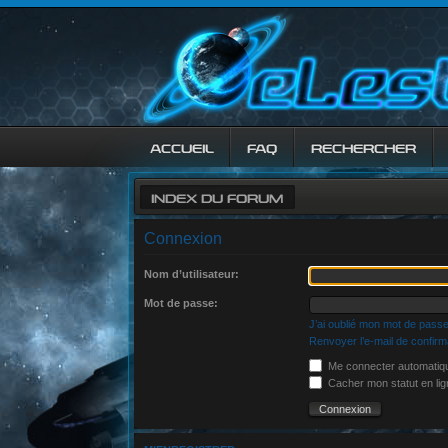
ACCUEIL
FAQ
RECHERCHER
INDEX DU FORUM
Connexion
Nom d’utilisateur:
Mot de passe:
J’ai oublié mon mot de pass
Renvoyer l’e-mail de confirm
Me connecter automatiqu
Cacher mon statut en lig