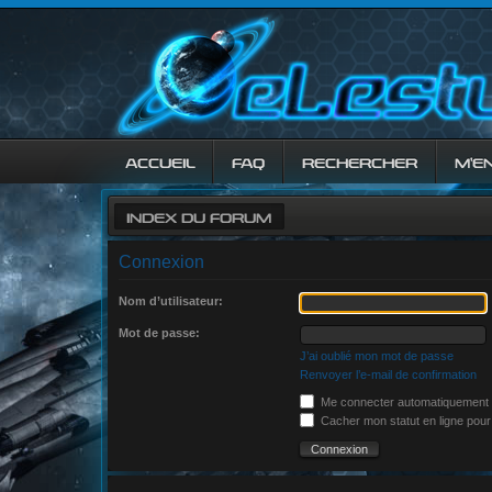
ACCUEIL
FAQ
RECHERCHER
M’E
INDEX DU FORUM
Connexion
Nom d’utilisateur:
Mot de passe:
J’ai oublié mon mot de passe
Renvoyer l’e-mail de confirmation
Me connecter automatiquement à
Cacher mon statut en ligne pour