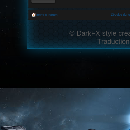
L’équipe du f
Index du forum
© DarkFX style cre
Traduction