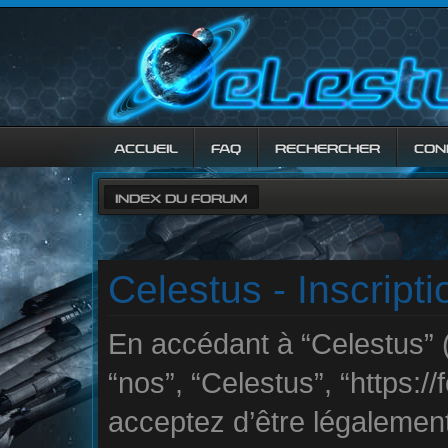
ACCUEIL
FAQ
RECHERCHER
CON
INDEX DU FORUM
Celestus - Inscripti
En accédant à “Celestus” (
“nos”, “Celestus”, “https://
acceptez d’être légalemen