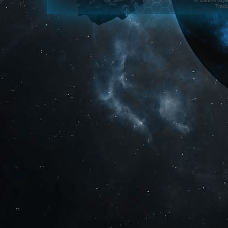
© DarkFX styl
Tradu