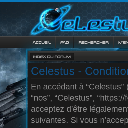
ACCUEIL
FAQ
RECHERCHER
M’E
INDEX DU FORUM
Celestus - Condition
En accédant à “Celestus” (
“nos”, “Celestus”, “https://
acceptez d’être légalemen
suivantes. Si vous n’accep