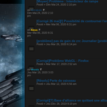
[Moyen] Problème : Interdicteur de rampe
Posté » Dim Mai 24, 2020 2:10 pm
de
Astrakein
Dim Mai 24, 2020 2:10
pm
[Corrigé 26 mai][!] Possibilité de contourner l'e
Posté » Mer Mai 06, 2020 8:31 pm
de
Aqua
Mer Mai 06, 2020 8:31
pm
[problème] pas de gain de zrc Journalier [prob
Posté » Jeu Mar 26, 2020 6:14 pm
[Corrigé]Problème WebGL - Firefox
Posté » Mar Mar 17, 2020 2:52 am
de
Veovis
Jeu Mar 19, 2020 3:03
pm
[Résolu] Perte de vaisseau
Posté » Jeu Mar 12, 2020 6:56 am
[Corrigé][?] Base d'alliance en quittant une alli
Posté » Jeu Déc 26, 2019 9:19 pm