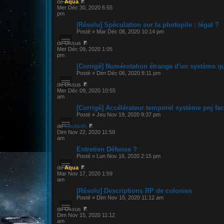
de
Aqua
Mer Déc 30, 2020 6:55
pm
[Résolu] Spéculation sur la photopile : légal ?
Posté » Mar Déc 08, 2020 10:14 pm
de Ossus
Mer Déc 09, 2020 1:05
pm
[Corrigé] Numérotation étrange d'un système qu
Posté » Dim Déc 06, 2020 8:11 pm
de Ossus
Mer Déc 09, 2020 10:55
am
[Corrigé] Accélérateur temporel système pnj fac
Posté » Jeu Nov 19, 2020 9:37 pm
de
Gauldoth
Dim Nov 22, 2020 11:59
am
Entretien Défense ?
Posté » Lun Nov 16, 2020 2:15 pm
de
Aqua
Mar Nov 17, 2020 1:59
am
[Résolu] Descriptions RP de colonies
Posté » Dim Nov 15, 2020 11:12 am
de Ossus
Dim Nov 15, 2020 11:12
am