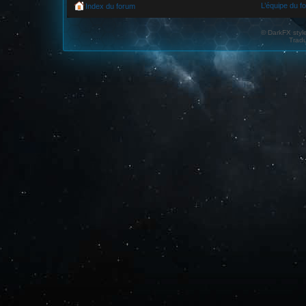
L’équipe du f
Index du forum
© DarkFX styl
Tradu