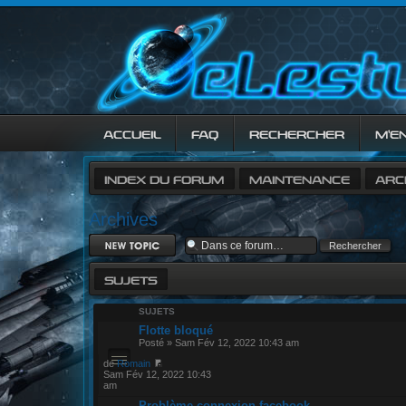
ACCUEIL
FAQ
RECHERCHER
M’E
INDEX DU FORUM
MAINTENANCE
ARC
Archives
Ecrire un nouveau
sujet
SUJETS
SUJETS
Flotte bloqué
Posté » Sam Fév 12, 2022 10:43 am
de
Romain
Sam Fév 12, 2022 10:43
am
Problème connexion facebook