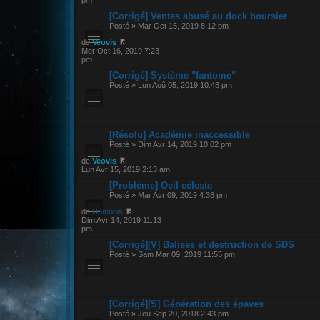
pm
[Corrigé] Ventes abusé au dock boursier
Posté » Mar Oct 15, 2019 8:12 pm
de
Veovis
Mer Oct 16, 2019 7:23
pm
[Corrigé] Système "fantome"
Posté » Lun Aoû 05, 2019 10:48 pm
[Résolu] Académie inaccessible
Posté » Dim Avr 14, 2019 10:02 pm
de
Veovis
Lun Avr 15, 2019 2:13 am
[Problème] Oeil céleste
Posté » Mar Avr 09, 2019 4:38 pm
de
Domonis
Dim Avr 14, 2019 11:13
pm
[Corrigé][V] Balises et destruction de SDS
Posté » Sam Mar 09, 2019 11:55 pm
[Corrigé][S] Génération des épaves
Posté » Jeu Sep 20, 2018 2:43 pm