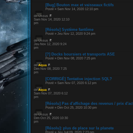
[Bug] Bouton max et vaisseaux fictifs
Posté » Sam Nov 14, 2020 12:10 pm
de Ossus
Sam Nov 14, 2020 12:10
pm
[Résolu] Système fantôme
Posté » Jeu Nov 12, 2020 9:24 pm
de Ossus
Jeu Nov 12, 2020 9:24
pm
[?] Docks boursiers et transports ASE
Posté » Dim Nov 08, 2020 7:25 pm
de
Aqua
Dim Nov 08, 2020 7:25
pm
[CORRIGÉ] Tentative injection SQL?
Posté » Sam Nov 07, 2020 6:12 pm
de
Aqua
Sam Nov 07, 2020 6:12
pm
[Résolu] Pas d'affichage des revenus / prix d'ac
Posté » Dim Oct 25, 2020 10:30 pm
de Ossus
Dim Oct 25, 2020 10:30
pm
[Résolu]: plus de place sur la planete
Posté » Jeu Juil 09, 2020 7:23 pm