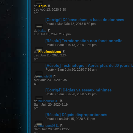
de
Aqua
Jeu Aoû 13, 2020 3:30
am
[Corrigé] Défense dans la base de données
Posté » Mar Déc 18, 2018 8:50 pm
de
Kalas
Lun Juil 13, 2020 2:58 pm
[Résolu] Terraformation non fonctionnelle
Posté » Sam Juin 13, 2020 1:56 pm
de
Froufroubizou
Jeu Juin 25, 2020 2:24
pm
[Résolu] Technologie : Après plus de 30 jours l
Posté » Sam Juin 20, 2020 7:16 am
de
Luciole88
Mar Juin 23, 2020 6:35
am
[Corrigé] Dégâts vaisseaux minimes
Posté » Sam Juin 20, 2020 5:19 pm
de
nounours0811
Sam Juin 20, 2020 5:19
pm
[Résolu] Dégats disproportionnés
Posté » Lun Juin 15, 2020 3:11 pm
de
nounours0811
Sam Juin 20, 2020 12:22
pm