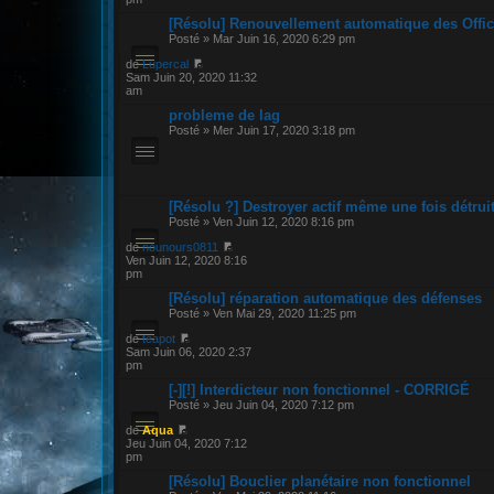
[Résolu] Renouvellement automatique des Offic
Posté » Mar Juin 16, 2020 6:29 pm
de
Lupercal
Sam Juin 20, 2020 11:32
am
probleme de lag
Posté » Mer Juin 17, 2020 3:18 pm
[Résolu ?] Destroyer actif même une fois détrui
Posté » Ven Juin 12, 2020 8:16 pm
de
nounours0811
Ven Juin 12, 2020 8:16
pm
[Résolu] réparation automatique des défenses
Posté » Ven Mai 29, 2020 11:25 pm
de
teapot
Sam Juin 06, 2020 2:37
pm
[-][!] Interdicteur non fonctionnel - CORRIGÉ
Posté » Jeu Juin 04, 2020 7:12 pm
de
Aqua
Jeu Juin 04, 2020 7:12
pm
[Résolu] Bouclier planétaire non fonctionnel