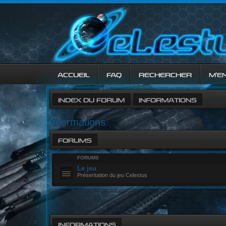
ACCUEIL
FAQ
RECHERCHER
M’E
INDEX DU FORUM
INFORMATIONS
Informations
FORUMS
FORUMS
Le jeu
Présentation du jeu Celestus
INFORMATIONS