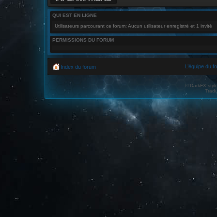
QUI EST EN LIGNE
Utilisateurs parcourant ce forum: Aucun utilisateur enregistré et 1 invité
PERMISSIONS DU FORUM
L’équipe du f
Index du forum
© DarkFX styl
Tradu