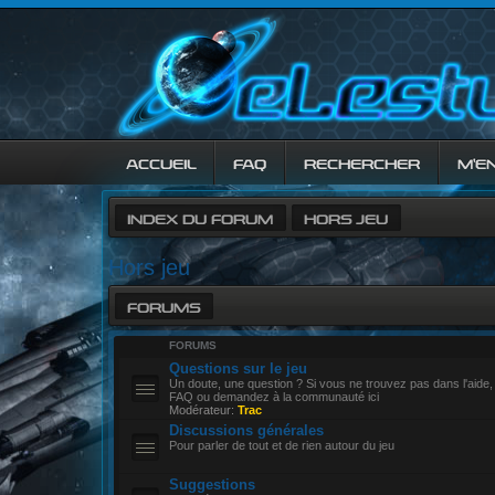
ACCUEIL
FAQ
RECHERCHER
M’E
INDEX DU FORUM
HORS JEU
Hors jeu
FORUMS
FORUMS
Questions sur le jeu
Un doute, une question ? Si vous ne trouvez pas dans l'aide,
FAQ ou demandez à la communauté ici
Modérateur:
Trac
Discussions générales
Pour parler de tout et de rien autour du jeu
Suggestions