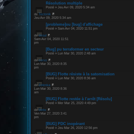
Résolution multiple
Posté » Jeu Avr 09, 2020 5:34 am
de
Tectonik
Jeu Avr 09, 2020 5:34 am
[probleme]ou [bug] d'affichage
Posté » Sam Avr 04, 2020 11:51 pm
de
skoul
Sam Avr 04, 2020 11:51
pm
[Bug] pu terraformer en secteur
Posté » Lun Mar 30, 2020 2:48 am
de
corvo
Lun Mar 30, 2020 8:35
pm
[BUG] Flotte résiste à la satomisation
Posté » Lun Mar 30, 2020 8:36 am
de
Zelenka
Lun Mar 30, 2020 8:36
am
[BUG] Flotte restée à l'arrêt [Résolu]
Posté » Mer Mar 25, 2020 4:49 pm
de
Debx
Ven Mar 27, 2020 3:41
pm
[BUG] PDC inopérant
Posté » Jeu Mar 26, 2020 12:56 pm