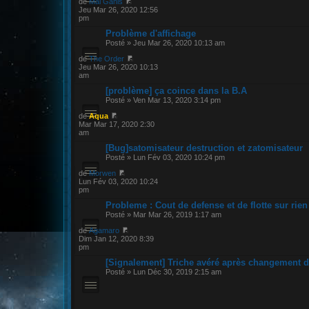
de
Mal Ganis
Jeu Mar 26, 2020 12:56
pm
Problème d'affichage
Posté » Jeu Mar 26, 2020 10:13 am
de
The Order
Jeu Mar 26, 2020 10:13
am
[problème] ça coince dans la B.A
Posté » Ven Mar 13, 2020 3:14 pm
de
Aqua
Mar Mar 17, 2020 2:30
am
[Bug]satomisateur destruction et zatomisateur
Posté » Lun Fév 03, 2020 10:24 pm
de
Morwen
Lun Fév 03, 2020 10:24
pm
Probleme : Cout de defense et de flotte sur rien
Posté » Mar Mar 26, 2019 1:17 am
de
Agamaro
Dim Jan 12, 2020 8:39
pm
[Signalement] Triche avéré après changement d
Posté » Lun Déc 30, 2019 2:15 am