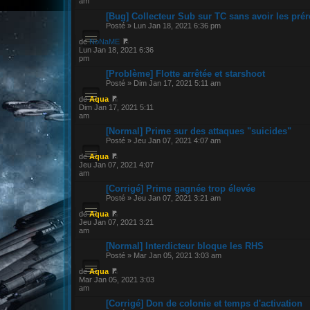
am
[Bug] Collecteur Sub sur TC sans avoir les pré
Posté » Lun Jan 18, 2021 6:36 pm
de
NoNaME
Lun Jan 18, 2021 6:36
pm
[Problème] Flotte arrêtée et starshoot
Posté » Dim Jan 17, 2021 5:11 am
de
Aqua
Dim Jan 17, 2021 5:11
am
[Normal] Prime sur des attaques "suicides"
Posté » Jeu Jan 07, 2021 4:07 am
de
Aqua
Jeu Jan 07, 2021 4:07
am
[Corrigé] Prime gagnée trop élevée
Posté » Jeu Jan 07, 2021 3:21 am
de
Aqua
Jeu Jan 07, 2021 3:21
am
[Normal] Interdicteur bloque les RHS
Posté » Mar Jan 05, 2021 3:03 am
de
Aqua
Mar Jan 05, 2021 3:03
am
[Corrigé] Don de colonie et temps d'activation