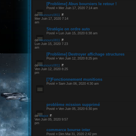
[Problème] Abus boursiers le retour !
Posté » Mer Juin 17, 2020 7:14 am
de
nounours0811
Mer Juin 17, 2020 7:14
am
Stratégie on ordre auto
Posté » Lun Juin 15, 2020 6:38 am
de
nounours0811
Lun Juin 15, 2020 7:23
am
[Problème] Destroyer affichage structures
Posté » Ven Juin 12, 2020 8:25 pm
de
nounours0811
Ven Juin 12, 2020 8:25
pm
[?]Fonctionnement munitions
Posté » Sam Juin 06, 2020 4:30 am
problème mission supprimé
Posté » Ven Juin 05, 2020 6:30 pm
de
teapot
Ven Juin 05, 2020 9:57
pm
commerce bourse inter
Posté » Dim Mai 31, 2020 2:42 pm