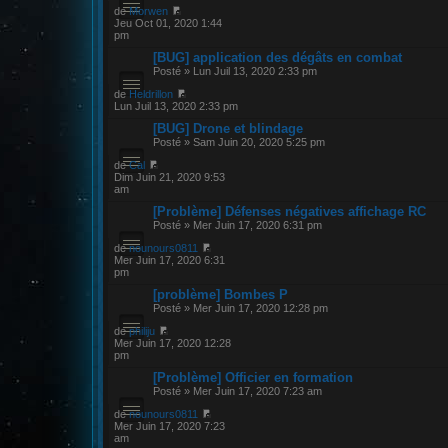
de
Morwen
Jeu Oct 01, 2020 1:44
pm
[BUG] application des dégâts en combat
Posté » Lun Juil 13, 2020 2:33 pm
de
Heldrillon
Lun Juil 13, 2020 2:33 pm
[BUG] Drone et blindage
Posté » Sam Juin 20, 2020 5:25 pm
de
Cal
Dim Juin 21, 2020 9:53
am
[Problème] Défenses négatives affichage RC
Posté » Mer Juin 17, 2020 6:31 pm
de
nounours0811
Mer Juin 17, 2020 6:31
pm
[problème] Bombes P
Posté » Mer Juin 17, 2020 12:28 pm
de
philiju
Mer Juin 17, 2020 12:28
pm
[Problème] Officier en formation
Posté » Mer Juin 17, 2020 7:23 am
de
nounours0811
Mer Juin 17, 2020 7:23
am