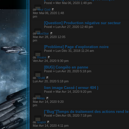
Posté » Mer Mai 06, 2020 1:48 pm
de
Your God
Mer Mai 06, 2020 1:48
pm
[Question] Production négative sur secteur
Posté » Lun Avr 27, 2020 12:40 pm
de
BlueStar
Mar Avr 28, 2020 12:05
pm
[Problème] Page d'exploration noire
Posté » Lun Déc 31, 2018 11:24 am
de
Rease
Ven Avr 24, 2020 9:30 pm
[BUG] Congélo en panne
Posté » Lun Avr 20, 2020 5:18 pm
de
Yiruld
Lun Avr 20, 2020 5:18 pm
lien image Cassé ( erreur 404 )
Posté » Mar Avr 14, 2020 9:20 pm
de
Kalas
Mar Avr 14, 2020 9:20
pm
["Bug"]Temps de traitement des actions rend le
Posté » Dim Avr 05, 2020 7:18 pm
de
teapot
Mar Avr 14, 2020 4:11 pm