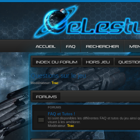
ACCUEIL
FAQ
RECHERCHER
M’E
INDEX DU FORUM
HORS JEU
QUESTIO
Questions sur le jeu
Modérateur:
Trac
FORUMS
FORUMS
FAQ et Tutos !
Ici sont disponibles les différentes FAQ et tutos du jeu ainsi q
visant à les améliorer.
Modérateur:
Trac