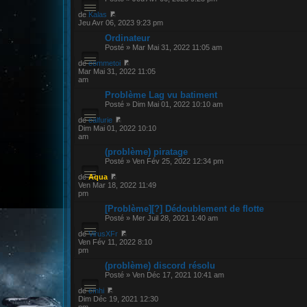
de
Kalas
Jeu Avr 06, 2023 9:23 pm
Ordinateur
Posté » Mar Mai 31, 2022 11:05 am
de
commetoi
Mar Mai 31, 2022 11:05
am
Problème Lag vu batiment
Posté » Dim Mai 01, 2022 10:10 am
de
calfurie
Dim Mai 01, 2022 10:10
am
(problème) piratage
Posté » Ven Fév 25, 2022 12:34 pm
de
Aqua
Ven Mar 18, 2022 11:49
pm
[Problème][?] Dédoublement de flotte
Posté » Mer Juil 28, 2021 1:40 am
de
VirusXFr
Ven Fév 11, 2022 8:10
pm
(problème) discord résolu
Posté » Ven Déc 17, 2021 10:41 am
de
cmhi
Dim Déc 19, 2021 12:30
pm