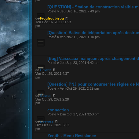
[QUESTION] - Station de construction visible m
Posté » Jeu Déc 16, 2021 7:49 pm
de
Froufroubizou
Jeu Déc 16, 2021 11:53
pm
[Question] Balise de téléportation après destruc
Posté » Ven Nov 12, 2021 1:10 pm
[Bug] Vaisseaux manquant après changement de
Posté » Jeu Sep 23, 2021 4:42 am
de
Ceiwan
Ven Oct 29, 2021 4:37
pm
[Question] PNJ pour contourner les règles de 
Posté » Ven Oct 29, 2021 2:29 pm
de
Ceiwan
Ven Oct 29, 2021 2:29
pm
connection
Posté » Dim Oct 17, 2021 3:53 pm
de
josevass
Dim Oct 17, 2021 3:53
pm
Zenith - Menu Résistance