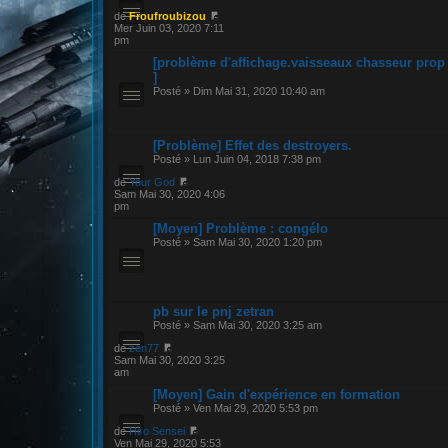
de
Froufroubizou
Mer Juin 03, 2020 7:11
pm
[problème d'affichage.vaisseaux chasseur prop
]
Posté » Dim Mai 31, 2020 10:40 am
[Problème] Effet des destroyers.
Posté » Lun Juin 04, 2018 7:38 pm
de
Your God
Sam Mai 30, 2020 4:06
pm
[Moyen] Problème : congélo
Posté » Sam Mai 30, 2020 1:20 pm
pb sur le pnj zetran
Posté » Sam Mai 30, 2020 3:25 am
de
zen77
Sam Mai 30, 2020 3:25
am
[Moyen] Gain d'expérience en formation
Posté » Ven Mai 29, 2020 5:53 pm
de
Hiro Sensei
Ven Mai 29, 2020 5:53