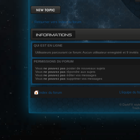
Ecrire un nouveau
sujet
Retourner vers Index du forum
INFORMATIONS
QUI EST EN LIGNE
Utilisateurs parcourant ce forum: Aucun utilisateur enregistré et 9 invités
PERMISSIONS DU FORUM
Vous
ne pouvez pas
poster de nouveaux sujets
Vous
ne pouvez pas
répondre aux sujets
Vous
ne pouvez pas
éditer vos messages
Vous
ne pouvez pas
supprimer vos messages
L’équipe du f
Index du forum
© DarkFX styl
Tradu