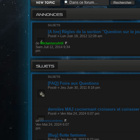
Ecrire un nouveau
sujet
ANNONCES
SUJETS
[A lire] Règles de la section "Question sur le je
Posté » Lun Juin 18, 2012 12:09 am
de
Miclantecuhtli
Sam Juil 12, 2014 9:34
pm
SUJETS
SUJETS
[FAQ] Foire aux Questions
Posté » Jeu Juin 30, 2011 8:18 pm
dernière MAJ cocnernant croiseurs et cuirasser
Posté » Ven Mai 24, 2024 6:07 pm
de
lamessombres
Ven Mai 24, 2024 6:07
pm
|Bug] flotte fantome
Posté » Jeu Avr 06, 2023 9:23 pm