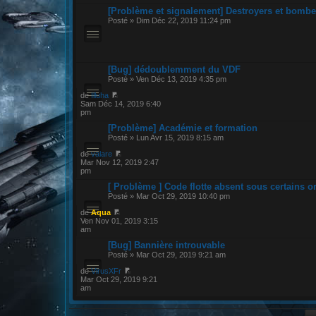
[Problème et signalement] Destroyers et bombe
Posté » Dim Déc 22, 2019 11:24 pm
[Bug] dédoublemment du VDF
Posté » Ven Déc 13, 2019 4:35 pm
de
Illuha
Sam Déc 14, 2019 6:40
pm
[Problème] Académie et formation
Posté » Lun Avr 15, 2019 8:15 am
de
valare
Mar Nov 12, 2019 2:47
pm
[ Problème ] Code flotte absent sous certains o
Posté » Mar Oct 29, 2019 10:40 pm
de
Aqua
Ven Nov 01, 2019 3:15
am
[Bug] Bannière introuvable
Posté » Mar Oct 29, 2019 9:21 am
de
VirusXFr
Mar Oct 29, 2019 9:21
am