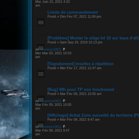
Mar Juin 15, 2021 4:32
am
Limite de commandement
Posté » Dim Fév 07, 2021 11:09 pm
[Problème] Monter le siège lvl 10 sur base d'all
Posté » Sam Sep 29, 2018 10:13 pm
de
nounours0811
Mer Mar 03, 2021 10:03
am
[Signalement] Insultes à répétition
Posté » Mer Fév 17, 2021 12:47 am
[Bug] 48h pour TP non fonctionnel
Posté » Mar Fév 09, 2021 10:05 am
de
nounours0811
Mar Fév 09, 2021 10:05
am
[Affichage] Achat Zone surveillé du territoire (P
Posté » Mar Fév 09, 2021 9:47 am
de
nounours0811
Mar Fév 09, 2021 9:47
am