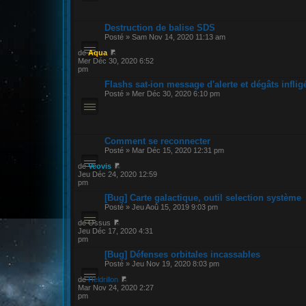
Destruction de balise SDS
Posté » Sam Nov 14, 2020 11:13 am
de
Aqua
Mer Déc 30, 2020 6:52
pm
Flashs sat-ion message d'alerte et dégâts inflig
Posté » Mer Déc 30, 2020 6:10 pm
Comment se reconnecter
Posté » Mar Déc 15, 2020 12:31 pm
de
Veovis
Jeu Déc 24, 2020 12:59
pm
[Bug] Carte galactique, outil selection système
Posté » Jeu Aoû 15, 2019 9:03 pm
de Ossus
Jeu Déc 17, 2020 4:31
pm
[Bug] Défenses orbitales incassables
Posté » Jeu Nov 19, 2020 8:03 pm
de
Heldrillon
Mar Nov 24, 2020 2:27
pm