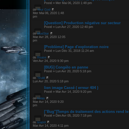
Posté » Mer Mai 06, 2020 1:48 pm
de
Your God
Mer Mai 06, 2020 1:48
pm
[Question] Production négative sur secteur
Posté » Lun Avr 27, 2020 12:40 pm
de
BlueStar
Mar Avr 28, 2020 12:05
pm
[Problème] Page d'exploration noire
Posté » Lun Déc 31, 2018 11:24 am
de
Rease
Ven Avr 24, 2020 9:30 pm
[BUG] Congélo en panne
Posté » Lun Avr 20, 2020 5:18 pm
de
Yiruld
Lun Avr 20, 2020 5:18 pm
lien image Cassé ( erreur 404 )
Posté » Mar Avr 14, 2020 9:20 pm
de
Kalas
Mar Avr 14, 2020 9:20
pm
["Bug"]Temps de traitement des actions rend le
Posté » Dim Avr 05, 2020 7:18 pm
de
teapot
Mar Avr 14, 2020 4:11 pm