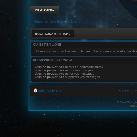
Ecrire un nouveau
sujet
Retourner vers Index du forum
INFORMATIONS
QUI EST EN LIGNE
Utilisateurs parcourant ce forum: Aucun utilisateur enregistré et 96 invité
PERMISSIONS DU FORUM
Vous
ne pouvez pas
poster de nouveaux sujets
Vous
ne pouvez pas
répondre aux sujets
Vous
ne pouvez pas
éditer vos messages
Vous
ne pouvez pas
supprimer vos messages
L’équipe du f
Index du forum
© DarkFX styl
Tradu