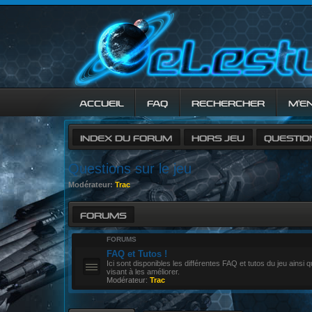
ACCUEIL
FAQ
RECHERCHER
M’E
INDEX DU FORUM
HORS JEU
QUESTIO
Questions sur le jeu
Modérateur:
Trac
FORUMS
FORUMS
FAQ et Tutos !
Ici sont disponibles les différentes FAQ et tutos du jeu ainsi q
visant à les améliorer.
Modérateur:
Trac