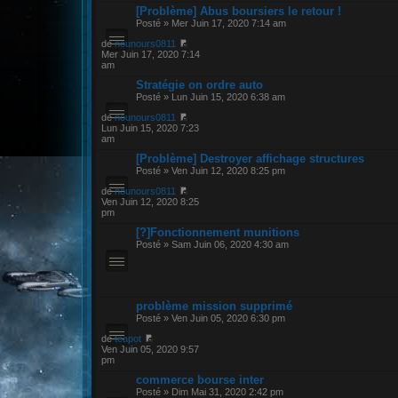
[Problème] Abus boursiers le retour !
Posté » Mer Juin 17, 2020 7:14 am
de
nounours0811
Mer Juin 17, 2020 7:14
am
Stratégie on ordre auto
Posté » Lun Juin 15, 2020 6:38 am
de
nounours0811
Lun Juin 15, 2020 7:23
am
[Problème] Destroyer affichage structures
Posté » Ven Juin 12, 2020 8:25 pm
de
nounours0811
Ven Juin 12, 2020 8:25
pm
[?]Fonctionnement munitions
Posté » Sam Juin 06, 2020 4:30 am
problème mission supprimé
Posté » Ven Juin 05, 2020 6:30 pm
de
teapot
Ven Juin 05, 2020 9:57
pm
commerce bourse inter
Posté » Dim Mai 31, 2020 2:42 pm