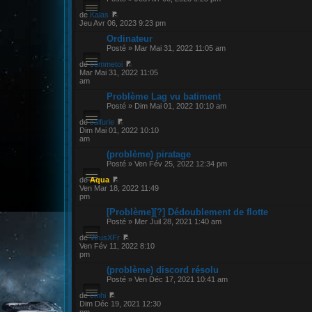
de
Kalas
Jeu Avr 06, 2023 9:23 pm
Ordinateur
Posté » Mar Mai 31, 2022 11:05 am
de
commetoi
Mar Mai 31, 2022 11:05
am
Problème Lag vu batiment
Posté » Dim Mai 01, 2022 10:10 am
de
calfurie
Dim Mai 01, 2022 10:10
am
(problème) piratage
Posté » Ven Fév 25, 2022 12:34 pm
de
Aqua
Ven Mar 18, 2022 11:49
pm
[Problème][?] Dédoublement de flotte
Posté » Mer Juil 28, 2021 1:40 am
de
VirusXFr
Ven Fév 11, 2022 8:10
pm
(problème) discord résolu
Posté » Ven Déc 17, 2021 10:41 am
de
cmhi
Dim Déc 19, 2021 12:30
pm