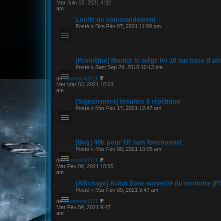
Mar Juin 15, 2021 4:32
am
Limite de commandement
Posté » Dim Fév 07, 2021 11:09 pm
[Problème] Monter le siège lvl 10 sur base d'all
Posté » Sam Sep 29, 2018 10:13 pm
de
nounours0811
Mer Mar 03, 2021 10:03
am
[Signalement] Insultes à répétition
Posté » Mer Fév 17, 2021 12:47 am
[Bug] 48h pour TP non fonctionnel
Posté » Mar Fév 09, 2021 10:05 am
de
nounours0811
Mar Fév 09, 2021 10:05
am
[Affichage] Achat Zone surveillé du territoire (P
Posté » Mar Fév 09, 2021 9:47 am
de
nounours0811
Mar Fév 09, 2021 9:47
am