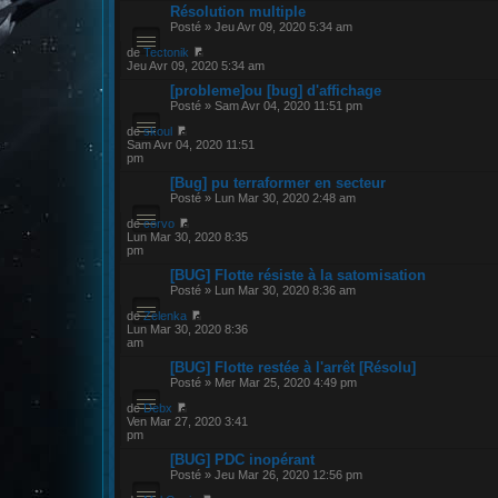
Résolution multiple
Posté » Jeu Avr 09, 2020 5:34 am
de
Tectonik
Jeu Avr 09, 2020 5:34 am
[probleme]ou [bug] d'affichage
Posté » Sam Avr 04, 2020 11:51 pm
de
skoul
Sam Avr 04, 2020 11:51
pm
[Bug] pu terraformer en secteur
Posté » Lun Mar 30, 2020 2:48 am
de
corvo
Lun Mar 30, 2020 8:35
pm
[BUG] Flotte résiste à la satomisation
Posté » Lun Mar 30, 2020 8:36 am
de
Zelenka
Lun Mar 30, 2020 8:36
am
[BUG] Flotte restée à l'arrêt [Résolu]
Posté » Mer Mar 25, 2020 4:49 pm
de
Debx
Ven Mar 27, 2020 3:41
pm
[BUG] PDC inopérant
Posté » Jeu Mar 26, 2020 12:56 pm