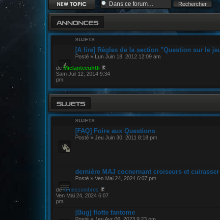
Ecrire un nouveau
sujet
ANNONCES
SUJETS
[A lire] Règles de la section "Question sur le je
Posté » Lun Juin 18, 2012 12:09 am
de
Miclantecuhtli
Sam Juil 12, 2014 9:34
pm
SUJETS
SUJETS
[FAQ] Foire aux Questions
Posté » Jeu Juin 30, 2011 8:18 pm
dernière MAJ cocnernant croiseurs et cuirasser
Posté » Ven Mai 24, 2024 6:07 pm
de
lamessombres
Ven Mai 24, 2024 6:07
pm
|Bug] flotte fantome
Posté » Jeu Avr 06, 2023 9:23 pm