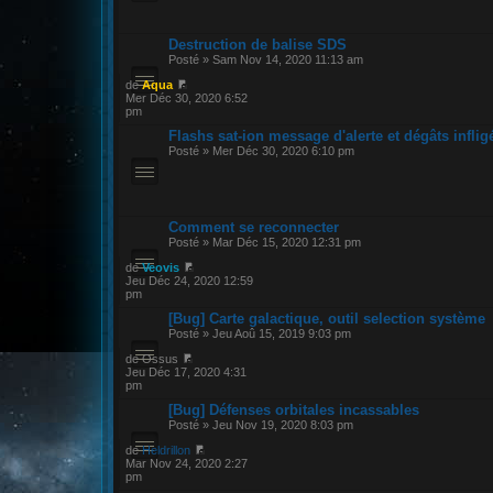
Destruction de balise SDS
Posté » Sam Nov 14, 2020 11:13 am
de
Aqua
Mer Déc 30, 2020 6:52
pm
Flashs sat-ion message d'alerte et dégâts inflig
Posté » Mer Déc 30, 2020 6:10 pm
Comment se reconnecter
Posté » Mar Déc 15, 2020 12:31 pm
de
Veovis
Jeu Déc 24, 2020 12:59
pm
[Bug] Carte galactique, outil selection système
Posté » Jeu Aoû 15, 2019 9:03 pm
de Ossus
Jeu Déc 17, 2020 4:31
pm
[Bug] Défenses orbitales incassables
Posté » Jeu Nov 19, 2020 8:03 pm
de
Heldrillon
Mar Nov 24, 2020 2:27
pm