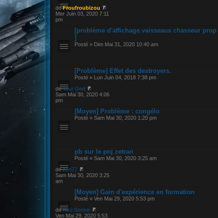
de
Froufroubizou
Mer Juin 03, 2020 7:11
pm
[problème d'affichage.vaisseaux chasseur prop
]
Posté » Dim Mai 31, 2020 10:40 am
[Problème] Effet des destroyers.
Posté » Lun Juin 04, 2018 7:38 pm
de
Your God
Sam Mai 30, 2020 4:06
pm
[Moyen] Problème : congélo
Posté » Sam Mai 30, 2020 1:20 pm
pb sur le pnj zetran
Posté » Sam Mai 30, 2020 3:25 am
de
zen77
Sam Mai 30, 2020 3:25
am
[Moyen] Gain d'expérience en formation
Posté » Ven Mai 29, 2020 5:53 pm
de
Hiro Sensei
Ven Mai 29, 2020 5:53