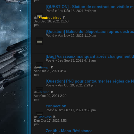
[QUESTION] - Station de construction visible m
Posté » Jeu Déc 16, 2021 7:49 pm
de
Froufroubizou
Jeu Déc 16, 2021 11:53
pm
[Question] Balise de téléportation après destruc
Posté » Ven Nov 12, 2021 1:10 pm
[Bug] Vaisseaux manquant après changement de
Posté » Jeu Sep 23, 2021 4:42 am
de
Ceiwan
Ven Oct 29, 2021 4:37
pm
[Question] PNJ pour contourner les règles de 
Posté » Ven Oct 29, 2021 2:29 pm
de
Ceiwan
Ven Oct 29, 2021 2:29
pm
connection
Posté » Dim Oct 17, 2021 3:53 pm
de
josevass
Dim Oct 17, 2021 3:53
pm
Zenith - Menu Résistance