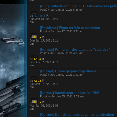
am
[Bug] Collecteur Sub sur TC sans avoir les pré
Posté » Lun Jan 18, 2021 6:36 pm
de
NoNaME
Lun Jan 18, 2021 6:36
pm
[Problème] Flotte arrêtée et starshoot
Posté » Dim Jan 17, 2021 5:11 am
de
Aqua
Dim Jan 17, 2021 5:11
am
[Normal] Prime sur des attaques "suicides"
Posté » Jeu Jan 07, 2021 4:07 am
de
Aqua
Jeu Jan 07, 2021 4:07
am
[Corrigé] Prime gagnée trop élevée
Posté » Jeu Jan 07, 2021 3:21 am
de
Aqua
Jeu Jan 07, 2021 3:21
am
[Normal] Interdicteur bloque les RHS
Posté » Mar Jan 05, 2021 3:03 am
de
Aqua
Mar Jan 05, 2021 3:03
am
[Corrigé] Don de colonie et temps d'activation