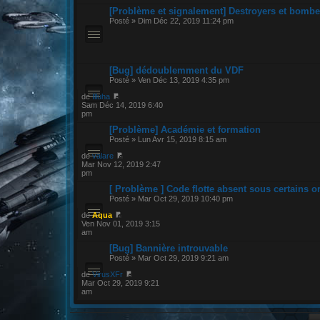
[Problème et signalement] Destroyers et bombe
Posté » Dim Déc 22, 2019 11:24 pm
[Bug] dédoublemment du VDF
Posté » Ven Déc 13, 2019 4:35 pm
de
Illuha
Sam Déc 14, 2019 6:40
pm
[Problème] Académie et formation
Posté » Lun Avr 15, 2019 8:15 am
de
valare
Mar Nov 12, 2019 2:47
pm
[ Problème ] Code flotte absent sous certains o
Posté » Mar Oct 29, 2019 10:40 pm
de
Aqua
Ven Nov 01, 2019 3:15
am
[Bug] Bannière introuvable
Posté » Mar Oct 29, 2019 9:21 am
de
VirusXFr
Mar Oct 29, 2019 9:21
am