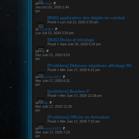
de
Morwen
Jeu Oct 01, 2020 1:44
pm
[BUG] application des dégâts en combat
Posté » Lun Juil 13, 2020 2:33 pm
de
Heldrillon
Lun Juil 13, 2020 2:33 pm
[BUG] Drone et blindage
Posté » Sam Juin 20, 2020 5:25 pm
de
Cal
Dim Juin 21, 2020 9:53
am
[Problème] Défenses négatives affichage RC
Posté » Mer Juin 17, 2020 6:31 pm
de
nounours0811
Mer Juin 17, 2020 6:31
pm
[problème] Bombes P
Posté » Mer Juin 17, 2020 12:28 pm
de
philiju
Mer Juin 17, 2020 12:28
pm
[Problème] Officier en formation
Posté » Mer Juin 17, 2020 7:23 am
de
nounours0811
Mer Juin 17, 2020 7:23
am