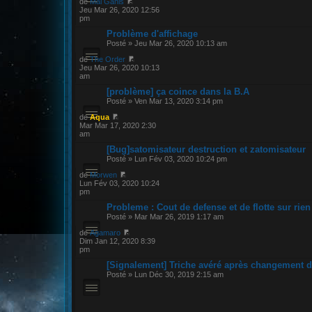
de
Mal Ganis
Jeu Mar 26, 2020 12:56
pm
Problème d'affichage
Posté » Jeu Mar 26, 2020 10:13 am
de
The Order
Jeu Mar 26, 2020 10:13
am
[problème] ça coince dans la B.A
Posté » Ven Mar 13, 2020 3:14 pm
de
Aqua
Mar Mar 17, 2020 2:30
am
[Bug]satomisateur destruction et zatomisateur
Posté » Lun Fév 03, 2020 10:24 pm
de
Morwen
Lun Fév 03, 2020 10:24
pm
Probleme : Cout de defense et de flotte sur rien
Posté » Mar Mar 26, 2019 1:17 am
de
Agamaro
Dim Jan 12, 2020 8:39
pm
[Signalement] Triche avéré après changement d
Posté » Lun Déc 30, 2019 2:15 am