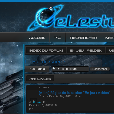
ACCUEIL
FAQ
RECHERCHER
M’E
INDEX DU FORUM
EN JEU : AELDEN
LE
Le Hall de Guerre
Ecrire un nouveau
sujet
ANNONCES
SUJETS
[A lire] Règles de la section "En jeu : Aelden"
Posté » Dim Oct 07, 2012 8:30 pm
de
Veovis
Dim Oct 07, 2012 8:30
pm