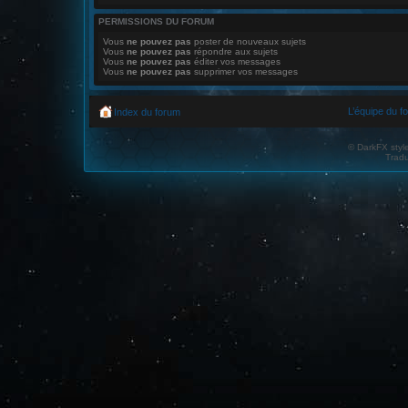
PERMISSIONS DU FORUM
Vous
ne pouvez pas
poster de nouveaux sujets
Vous
ne pouvez pas
répondre aux sujets
Vous
ne pouvez pas
éditer vos messages
Vous
ne pouvez pas
supprimer vos messages
L’équipe du f
Index du forum
© DarkFX styl
Tradu