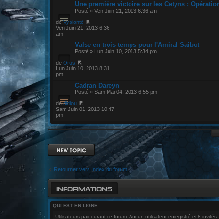
Une première victoire sur les Cetyns : Opératio
Posté » Ven Juin 21, 2013 6:36 am
de
Vyslanté
Ven Juin 21, 2013 6:36
am
Valse en trois temps pour l'Amiral Saibot
Posté » Lun Juin 10, 2013 5:34 pm
de
Orus
Lun Juin 10, 2013 8:31
pm
Cadran Dareyn
Posté » Sam Mai 04, 2013 6:55 pm
de
didiou
Sam Juin 01, 2013 10:47
pm
Ecrire un nouveau
sujet
Retourner vers Index du forum
INFORMATIONS
QUI EST EN LIGNE
Utilisateurs parcourant ce forum: Aucun utilisateur enregistré et 8 invités