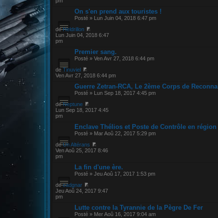
pm
On s'en prend aux touristes !
Posté » Lun Juin 04, 2018 6:47 pm
de
Heldrillon
Lun Juin 04, 2018 6:47
pm
Premier sang.
Posté » Ven Avr 27, 2018 6:44 pm
de
Tinuviel
Ven Avr 27, 2018 6:44 pm
Guerre Zetran-RCA, Le 2ème Corps de Reconna
Posté » Lun Sep 18, 2017 4:45 pm
de
Neptune
Lun Sep 18, 2017 4:45
pm
Enclave Thélios et Poste de Contrôle en région
Posté » Mar Aoû 22, 2017 5:29 pm
de
Un Altérans
Ven Aoû 25, 2017 8:46
pm
La fin d'une ère.
Posté » Jeu Aoû 17, 2017 1:53 pm
de
cadgnar
Jeu Aoû 24, 2017 9:47
pm
Lutte contre la Tyrannie de la Pègre De Fer
Posté » Mer Aoû 16, 2017 9:04 am