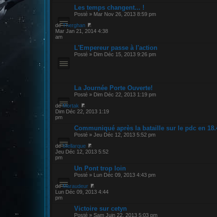
Les temps changent... !
Posté » Mar Nov 26, 2013 8:59 pm
de
Therghan
Mar Jan 21, 2014 4:38
am
L'Empereur passe à l'action
Posté » Dim Déc 15, 2013 9:26 pm
La Journée Porte Ouverte!
Posté » Dim Déc 22, 2013 1:19 pm
de
Mortak
Dim Déc 22, 2013 1:19
pm
Communiqué après la bataille sur le pdc en 18.
Posté » Jeu Déc 12, 2013 5:52 pm
de
Stellarque
Jeu Déc 12, 2013 5:52
pm
Un Pont trop loin
Posté » Lun Déc 09, 2013 4:43 pm
de
Maraudeur
Lun Déc 09, 2013 4:44
pm
Victoire sur cetyn
Posté » Sam Juin 22, 2013 5:03 pm