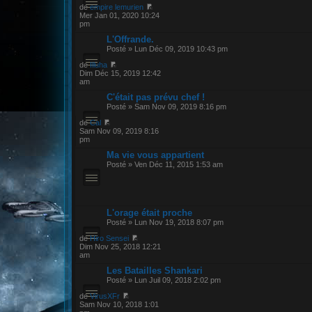
de
empire lemurien
Mer Jan 01, 2020 10:24
pm
L'Offrande.
Posté » Lun Déc 09, 2019 10:43 pm
de
Illuha
Dim Déc 15, 2019 12:42
am
C'était pas prévu chef !
Posté » Sam Nov 09, 2019 8:16 pm
de
Cal
Sam Nov 09, 2019 8:16
pm
Ma vie vous appartient
Posté » Ven Déc 11, 2015 1:53 am
L'orage était proche
Posté » Lun Nov 19, 2018 8:07 pm
de
Hiro Sensei
Dim Nov 25, 2018 12:21
am
Les Batailles Shankari
Posté » Lun Juil 09, 2018 2:02 pm
de
VirusXFr
Sam Nov 10, 2018 1:01