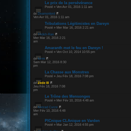
Le prix de la persévérance
Posté » Ven Avr 01, 2016 1:11 am
de
Deamonlord
Ven Avr 01, 2016 1:11 am
Tribulations Légitimistes en Dareyn
Posté » Mer Mar 16, 2016 2:21 am
de
Thökh-Ran
Mer Mar 16, 2016 2:21
am
Amaranth met le feu en Dareyn !
Posté » Ven Oct 10, 2014 10:55 pm
de
furmi
Sam Mar 12, 2016 8:30
pm
La Chasse aux Monstres
Posté » Jeu Fév 18, 2016 7:08 pm
de
Zede III
Jeu Fév 18, 2016 7:08
pm
Le Trône des Mensonges
Posté » Mer Fév 10, 2016 4:48 am
de
Konrad Curze
Mer Fév 10, 2016 4:48
am
PICnique CLAnique en Varden
Posté » Mar Jan 12, 2016 4:55 pm