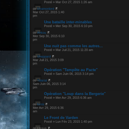
Posté » Mar Oct 27, 2015 1:26 am
de
Deamonlord
Mar Oct 27, 2015 1:40
pm
Une bataille inter-minables
Posté » Mer Sep 30, 2015 6:10 pm
de
Ankou
Mer Sep 30, 2015 6:10
pm
Une nuit pas comme les autres...
Posté » Mar Juil 21, 2015 11:20 am
de
Sheppard
Mar Juil 21, 2015 3:09
pm
Opération "Tempête au Pacte"
Posté » Sam Juin 06, 2015 3:14 pm
de
Talarial
Sam Juin 06, 2015 3:14
pm
Opération "Loup dans la Bergerie"
Posté » Mer Avr 29, 2015 6:36 am
de
furmi
Mer Avr 29, 2015 6:36
am
Le Front de Varden
Posté » Lun Fév 23, 2015 1:40 pm
de Ossus