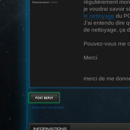
régulièrement mon 
Gouverneur:
fufiro
je voudrai savoir s
le nettoyage
du PC,
J'ai entendu dire q
de nettoyage, ça dé
Pouvez-vous me co
Merci
merci de me donner
RÉPONDRE
Retourner vers Galerie
INFORMATIONS