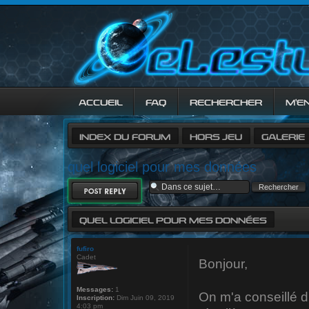
ACCUEIL
FAQ
RECHERCHER
M’E
INDEX DU FORUM
HORS JEU
GALERIE
quel logiciel pour mes données
RÉPONDRE
QUEL LOGICIEL POUR MES DONNÉES
fufiro
Cadet
Bonjour,
Messages:
1
On m'a conseillé d
Inscription:
Dim Juin 09, 2019
4:03 pm