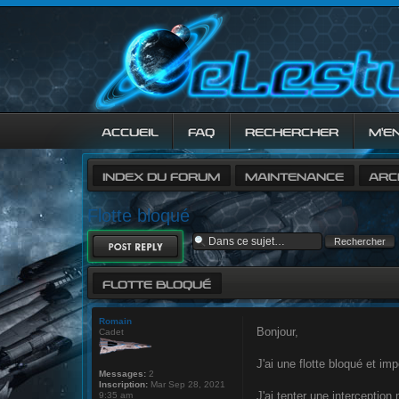
ACCUEIL
FAQ
RECHERCHER
M’E
INDEX DU FORUM
MAINTENANCE
ARC
Flotte bloqué
RÉPONDRE
FLOTTE BLOQUÉ
Romain
Bonjour,
Cadet
J'ai une flotte bloqué et imp
Messages:
2
Inscription:
Mar Sep 28, 2021
J'ai tenter une interception
9:35 am