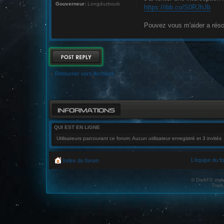
Gouverneur:
Longduzboub
https://ibb.co/S0RJhJb
Pouvez vous m'aider a réso
RÉPONDRE
Retourner vers Archives
INFORMATIONS
QUI EST EN LIGNE
Utilisateurs parcourant ce forum: Aucun utilisateur enregistré et 3 invités
L’équipe du f
Index du forum
© DarkFX styl
Tradu