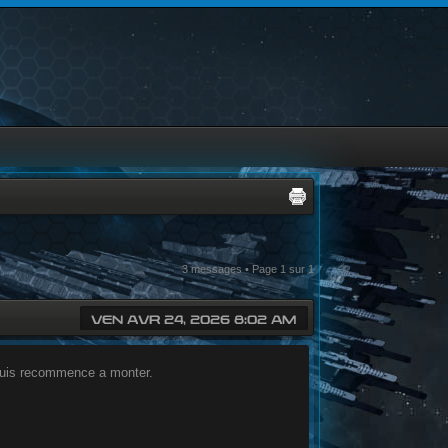
3 messages • Page
1
sur
1
VEN AVR 24, 2026 8:02 AM
puis recommence a monter.