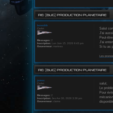
RE: (BUG) PRODUCTION PLANETAIRE
benedith
Salut cor
Cadet
J'ai auss
Peut-être
Messages:
2
J'ai ente
Inscription:
Lun Juin 15, 2026 9:43 pm
Si tu as 
Gouverneur:
marteau
Les pronos
RE: (BUG) PRODUCTION PLANETAIRE
james
salut,
Cadet
Le problè
Pour évit
Messages:
2
mécanisme
Inscription:
Jeu Avr 30, 2026 3:36 pm
disponibl
Gouverneur:
claims