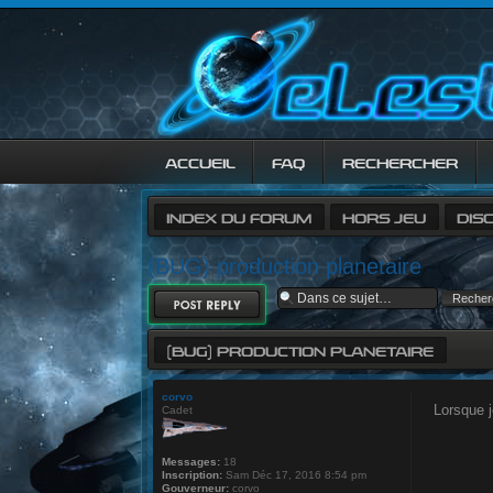
ACCUEIL
FAQ
RECHERCHER
INDEX DU FORUM
HORS JEU
DIS
(BUG) production planetaire
RÉPONDRE
(BUG) PRODUCTION PLANETAIRE
corvo
Lorsque 
Cadet
Messages:
18
Inscription:
Sam Déc 17, 2016 8:54 pm
Gouverneur:
corvo