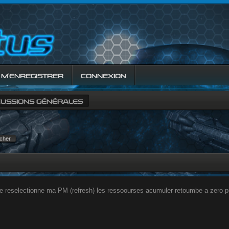
M’ENREGISTRER
CONNEXION
CUSSIONS GÉNÉRALES
je reselectionne ma PM (refresh) les ressoourses acumuler retoumbe a zero 