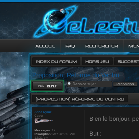
ACCUEIL
FAQ
RECHERCHER
M’E
INDEX DU FORUM
HORS JEU
SUGGEST
[Proposition] Réforme du Ventru
RÉPONDRE
[PROPOSITION] RÉFORME DU VENTRU
Anno Nyme
Cadet
Bien le bonjour, pe
Messages:
19
But :
Inscription:
Mer Oct 30, 2013
12:21 pm