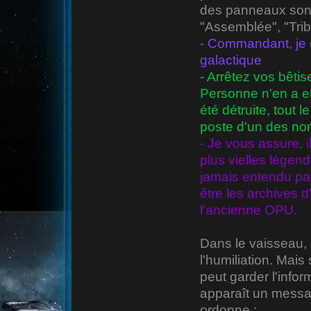
des panneaux sont 
"Assemblée", "Tribu
- Commandant, je c
galactique
- Arrêtez vos bêti
Personne n'en a e
été détruite, tout 
poste d'un des no
- Je vous assure, 
plus vielles légend
jamais entendu par
être les archives 
l'ancienne OPU.
Dans le vaisseau, 
l'humiliation. Mais 
peut garder l'infor
apparaît un message
ordonne :