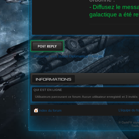
- Diffusez le mess
galactique a été r
RÉPONDRE
Retourner vers Station Diplomatique Centrale
INFORMATIONS
QUI EST EN LIGNE
Utilisateurs parcourant ce forum: Aucun utilisateur enregistré et 3 invités
L’équipe du f
Index du forum
© DarkFX styl
Tradu