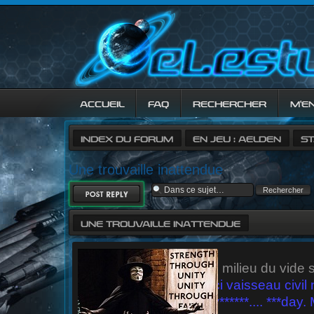
ACCUEIL
FAQ
RECHERCHER
M’E
INDEX DU FORUM
EN JEU : AELDEN
ST
Une trouvaille inattendue
RÉPONDRE
UNE TROUVAILLE INATTENDUE
Au milieu du vide 
- Ici vaisseau civi
niv******.... ***day.