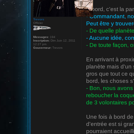
À bord, c'est la pa
- Commandant, nou
Trevors
Peut être y trouve
Officier
- De quelle planète
- Aucune idée, com
Messages:
194
Inscription:
Dim Juin 12, 2011
- De toute façon, o
12:27 pm
Gouverneur:
Trevors
En arrivant à proxim
planète mais d'un s
gros que tout ce q
bord, les choses s
- Bon, nous avons
reboucher la coque
de 3 volontaires po
Une fois à bord de 
d'entrée est si gra
pourraient accueil