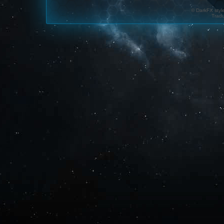
© DarkFX styl
Tradu