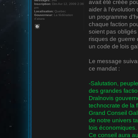
Messages:
348
avait été créée pou
Inscription:
Dim Avr 12, 2009 2:36
pm
aider à l'évolutio
Localisation:
Quebec
Gouverneur:
La fédération
un programme d'ho
d'akara
chaque faction pou
soient pas obligés
risques de guerre o
un code de lois ga
Le message suivant
ce mandat :
-Salutation, peupl
des grandes facti
Dralnovis gouverne
technocrate de la f
Grand Conseil Galac
de notre univers t
lois économiques.
Ce conseil aura au