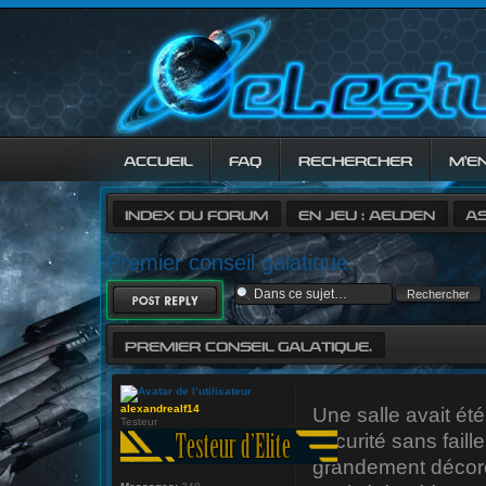
ACCUEIL
FAQ
RECHERCHER
M’E
INDEX DU FORUM
EN JEU : AELDEN
A
Premier conseil galatique.
RÉPONDRE
PREMIER CONSEIL GALATIQUE.
alexandrealf14
Une salle avait ét
Testeur
sécurité sans faill
grandement décoré