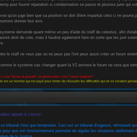
e temp pour fournir réparation si condamnation se passe et plusieur jurer qui 
t vrai qu'un juge bien que sa position se doit d'etre impartial celui ci ne pourra
ourrons donner leur avis
ysteme demande quant même un peu d'aide du staff de celestus, afin d'etabli
 auront droit de vote, mais il faudrat egalement faire en sorte que les juré so
re.
ntre le staff ne veux pas ou ne peux pas l'ont peux aussi créer un forum exte
 comme le systeme vas changer quant la V2 arrivera le forum ne sera que tem
e, c'est "ferme ta gueule!", la démocratie, c'est "cause toujours!"
e est un homme qui est payé pour tenter de résoudre les difficultés qui ne se seraient jamais
deur appela à s'assoir :
ce tribunal n'est que temporaire. Ceci est un tribunal d'urgence, réinstauré avec
s pour que son fonctionnement permette de réguler les situations réellement dr
ation de la Justice.