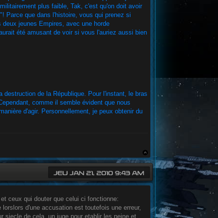
ilitairement plus faible, Tak, c'est qu'on doit avoir
"! Parce que dans l'histoire, vous qui prenez si
des deux jeunes Empires, avec une horde
urait été amusant de voir si vous l'auriez aussi bien
a destruction de la République. Pour l'instant, le bras
ne. Cependant, comme il semble évident que nous
 manière d'agir. Personnellement, je peux obtenir du
JEU JAN 21, 2010 9:43 AM
et ceux qui douter que celui ci fonctionne:
lorslors d'une accusation est toutefois une erreur,
 siecle de cela, un juge pour etablir les peine et