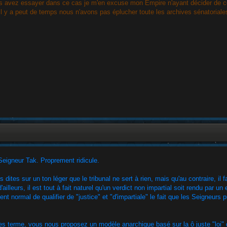
s avez essayer dans ce cas je m'en excuse mon Empire n'ayant décider de ce m
 il y a peut de temps nous n'avons pas éplucher toute les archives sénatoriale
Seigneur Tak. Proprement ridicule.
 dites sur un ton léger que le tribunal ne sert à rien, mais qu'au contraire, il 
d'ailleurs, il est tout à fait naturel qu'un verdict non impartial soit rendu par
ent normal de qualifier de "justice" et "d'impartiale" le fait que les Seigneurs
es terme, vous nous proposez un modèle anarchique basé sur la ô juste "loi" 