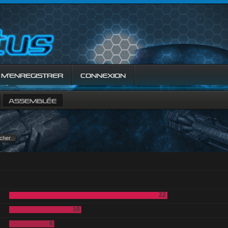
M’ENREGISTRER
CONNEXION
ASSEMBLÉE
22
10
6