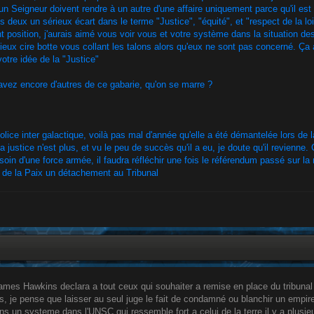
u'un Seigneur doivent rendre à un autre d'une affaire uniquement parce qu'il est m
s deux un sérieux écart dans le terme "Justice", "équité", et "respect de la loi
t position, j'aurais aimé vous voir vous et votre système dans la situation 
ieux cire botte vous collant les talons alors qu'eux ne sont pas concerné. Ça a
otre idée de la "Justice"
vez encore d'autres de ce gabarie, qu'on se marre ?
olice inter galactique, voilà pas mal d'année qu'elle a été démantelée lors de l
a justice n'est plus, et vu le peu de succès qu'il a eu, je doute qu'il revien
oin d'une force armée, il faudra réfléchir une fois le référendum passé sur la
 de la Paix un détachement au Tribunal
James Hawkins declara a tout ceux qui souhaiter a remise en place du tribunal 
, je pense que laisser au seul juge le fait de condamné ou blanchir un empire 
s un systeme dans l'UNSC qui ressemble fort a celui de la terre il y a plusieur