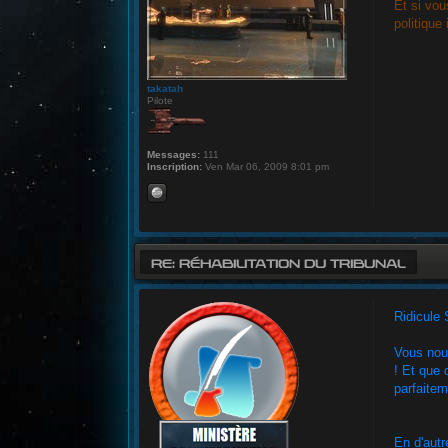
Et si vou
politique
takatah
Pilote
Messages:
111
Inscription:
Ven Mar 06, 2009 8:01 pm
RE: RÉHABILITATION DU TRIBUNAL
Ridicule 
Vous nous
! Et que 
parfaitem
En d'autr