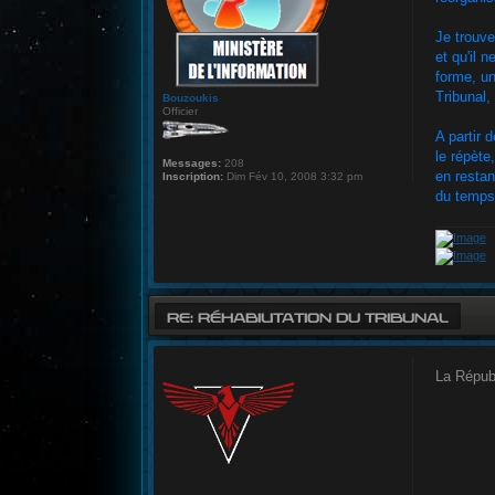
Je trouve
et qu'il 
forme, un
Tribunal,
Bouzoukis
Officier
A partir 
le répète
Messages:
208
en restan
Inscription:
Dim Fév 10, 2008 3:32 pm
du temps
RE: RÉHABILITATION DU TRIBUNAL
La Républ