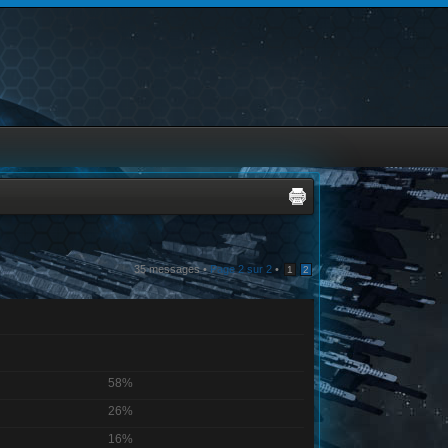
35 messages •
Page
2
sur
2
•
1
2
58%
26%
16%