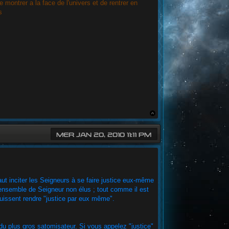
ontrer a la face de l'univers et de rentrer en
s
MER JAN 20, 2010 11:11 PM
faut inciter les Seigneurs à se faire justice eux-même
 un ensemble de Seigneur non élus ; tout comme il est
 puissent rendre "justice par eux même".
du plus gros satomisateur. Si vous appelez "justice"