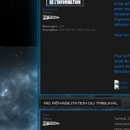
le fait q
entre nou
Bouzoukis
Officier
facilemen
d'ignomin
défendu v
Messages:
208
Inscription:
Dim Fév 10, 2008 3:32 pm
Vous en a
Pour la P
armé de l
avons bes
Ministère
RE: RÉHABILITATION DU TRIBUNAL
UEG
l'amiral 
Officier
messieurs
nous avon