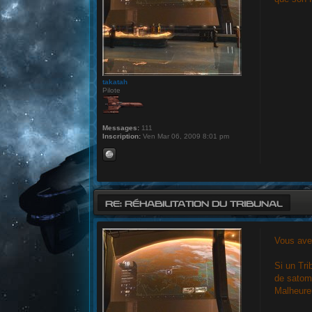
takatah
Pilote
Messages:
111
Inscription:
Ven Mar 06, 2009 8:01 pm
RE: RÉHABILITATION DU TRIBUNAL
Vous avez
Si un Tri
de satomi
Malheureu