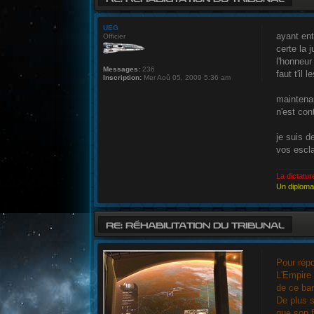
UEG
ayant ent
Officier
certe la 
l'honneur
Messages:
236
faut t'il
Inscription:
Mer Aoû 05, 2009 5:36 am
maintenan
n'est cont
je suis d
vos escl
La dictatur
Un diplomat
RE: RÉHABILITATION DU TRIBUNAL
Pour rép
L'Empire 
de ce ban
De plus s
que son f