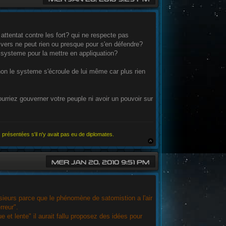
 attentat contre les fort? qui ne respecte pas
nivers ne peut rien ou presque pour s'en défendre?
un systeme pour la mettre en appliquation?
on le systeme s'écroule de lui même car plus rien
ourriez gouverner votre peuple ni avoir un pouvoir sur
 présentées s'il n'y avait pas eu de diplomates.
MER JAN 20, 2010 9:51 PM
sieurs parce que le phénomène de satomistion a l'air
rreur".
 et lente" il aurait fallu proposez des idées pour