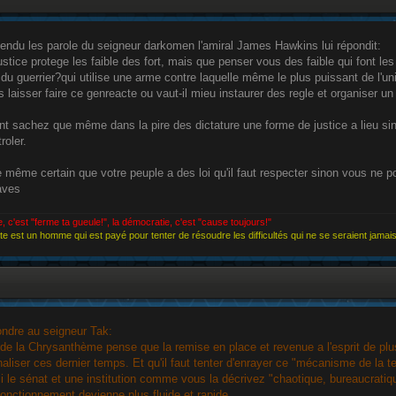
endu les parole du seigneur darkomen l'amiral James Hawkins lui répondit:
justice protege les faible des fort, mais que penser vous des faible qui font les
 du guerrier?qui utilise une arme contre laquelle même le plus puissant de l'u
 les laisser faire ce genreacte ou vaut-il mieu instaurer des regle et organiser 
t sachez que même dans la pire des dictature une forme de justice a lieu sin
roler.
e même certain que votre peuple a des loi qu'il faut respecter sinon vous ne p
aves
e, c'est "ferme ta gueule!", la démocratie, c'est "cause toujours!"
e est un homme qui est payé pour tenter de résoudre les difficultés qui ne se seraient jamais
ondre au seigneur Tak:
de la Chrysanthème pense que la remise en place et revenue a l'esprit de plu
aliser ces dernier temps. Et qu'il faut tenter d'enrayer ce "mécanisme de la te
i le sénat et une institution comme vous la décrivez "chaotique, bureaucratique
onctionnement devienne plus fluide et rapide.