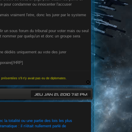
vote pour condamner ou innocenter l'accuser
 jamais vraiment l'etre, donc les jurer par le systeme
r un sous forum du tribunal pour voter mais ou seul
ient nommer par quelqu'un et donc un groupe sera
rne dédiés uniquement au vote des jurer
poraire[/HRP]
 présentées s'il n'y avait pas eu de diplomates.
JEU JAN 21, 2010 7:12 PM
 la totalité ou une partie des lois les plus
amatique : il n'était nullement parlé de