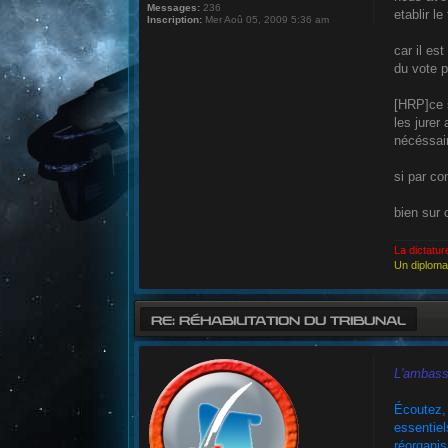
Messages:
236
etablir l
Inscription:
Mer Aoû 05, 2009 5:36 am
car il es
du vote p
[HRP]ce s
les jurer
nécéssai
si par co
bien sur
La dictatur
Un diplomat
RE: RÉHABILITATION DU TRIBUNAL
L'ambassa
Écoutez, 
essentiel
réorganis