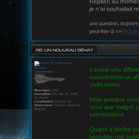
Reptien au moment 
je n'ai souhaitait 
une question, toujours 
peut-être là =>
FAQ de 
RE: UN NOUVEAU SÉNAT
Jenkins
Il existe une différ
Commandant
ouvertement un all
civilisations.
Messages:
1107
Inscription:
Ven Mai 30, 2008
11:29 pm
Mais puisque vous
Localisation:
Derrière toi!
Gouverneur:
Mondes Libres de
vous que malgré ses 
Raguse
satomisateur.
Quand à Maître Veg
peut-être mal expr