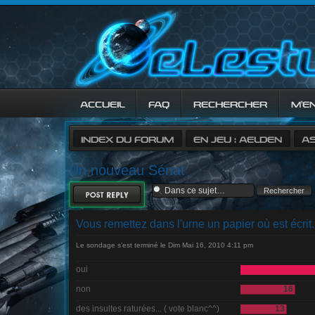
ACCUEIL
FAQ
RECHERCHER
M’E
INDEX DU FORUM
EN JEU : AELDEN
A
Un nouveau Sénat
RÉPONDRE
Vous remettez dans l'urne un papier où est écrit.
Le sondage s’est terminé le Dim Mai 16, 2010 4:11 pm
oui
non
16
des insultes raturées... ( vote blanc^^)
13