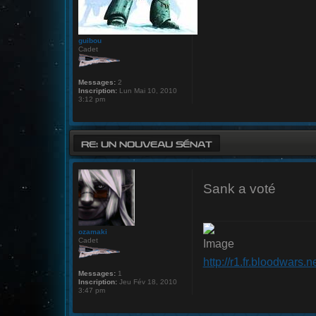
guibou
Cadet
Messages:
2
Inscription:
Lun Mai 10, 2010
3:12 pm
RE: UN NOUVEAU SÉNAT
Sank a voté
ozamaki
Cadet
http://r1.fr.bloodwars.
Messages:
1
Inscription:
Jeu Fév 18, 2010
3:47 pm