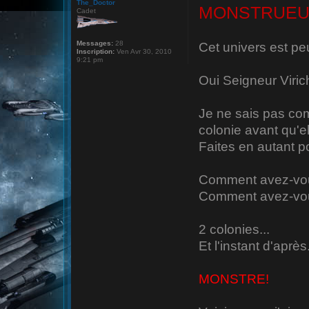
The_Doctor
MONSTRUEUX
Cadet
Messages:
28
Cet univers est peu
Inscription:
Ven Avr 30, 2010
9:21 pm
Oui Seigneur Virich
Je ne sais pas com
colonie avant qu'el
Faites en autant po
Comment avez-vo
Comment avez-vou
2 colonies...
Et l'instant d'aprè
MONSTRE!