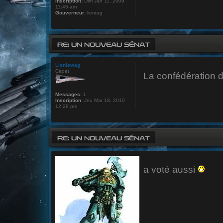
Inscription:
Dim Jan 11, 2009
11:45 am
Gouverneur:
lienrag
RE: UN NOUVEAU SÉNAT
Llenlewag
Cadet
La confédération d
Messages:
1
Inscription:
Jeu Mar 18, 2010
12:28 pm
RE: UN NOUVEAU SÉNAT
a voté aussi