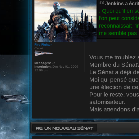
Jenkins a écrit
. Quoi qu'il en 
l'on peut consid
reconnaissait l'i
me semble pas a
Fire Fighter
Cadet
Vous me troublez s
Messages:
35
Membre du Sénat
Inscription:
Dim Nov 01, 2009
12:06 pm
Le Sénat a déjà 
Moi qui pensé que 
une élection de 
Pour le reste, vous
satomisateur.
Mais attendons d'av
RE: UN NOUVEAU SÉNAT