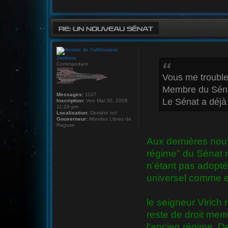
RE: UN NOUVEAU SÉNAT
Jenkins
Commandant
Vous me trouble
Membre du Sén
Messages:
1107
Le Sénat a déj
Inscription:
Ven Mai 30, 2008
11:29 pm
Localisation:
Derrière toi!
Gouverneur:
Mondes Libres de
Raguse
Aux dernières nouv
régime" du Sénat n
n'étant pas adopté
universel comme en
le seigneur Virich n
reste de droit mem
l'ancien régime. D