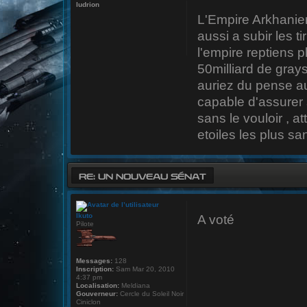
ludrion
L'Empire Arkhanien
aussi a subir les t
l'empire reptiens 
50milliard de gray
auriez du pense a
capable d'assurer 
sans le vouloir , a
etoiles les plus sa
RE: UN NOUVEAU SÉNAT
Ikuto
A voté
Pilote
Messages:
128
Inscription:
Sam Mar 20, 2010
4:37 pm
Localisation:
Meldiana
Gouverneur:
Cercle du Soleil Noir
Ciniclon