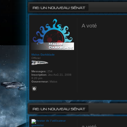
RE: UN NOUVEAU SÉNAT
A voté
Malus Darkblade
Officier
Messages:
254
Inscription:
Jeu Aoû 21, 2008
6:20 pm
Gouverneur:
Malus
RE: UN NOUVEAU SÉNAT
gaemrisi
a voté