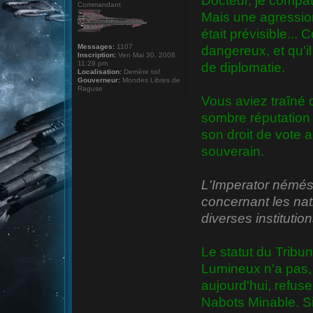
Docteur, je compati
Commandant
Mais une agressio
était prévisible..
Messages:
1107
dangereux, et qu'il 
Inscription:
Ven Mai 30, 2008
11:29 pm
de diplomatie.
Localisation:
Derrière toi!
Gouverneur:
Mondes Libres de
Raguse
Vous aviez traîné 
sombre réputation 
son droit de vote 
souverain.
L'Imperator némési
concernant les na
diverses institutio
Le statut du Tribun
Lumineux n'a pas, 
aujourd'hui, refuse
Nabots Minable. Si