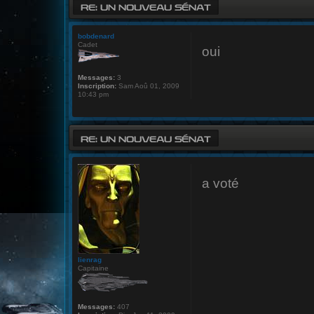
RE: UN NOUVEAU SÉNAT
bobdenard
Cadet
oui
Messages:
3
Inscription:
Sam Aoû 01, 2009
10:43 pm
RE: UN NOUVEAU SÉNAT
a voté
lienrag
Capitaine
Messages:
407