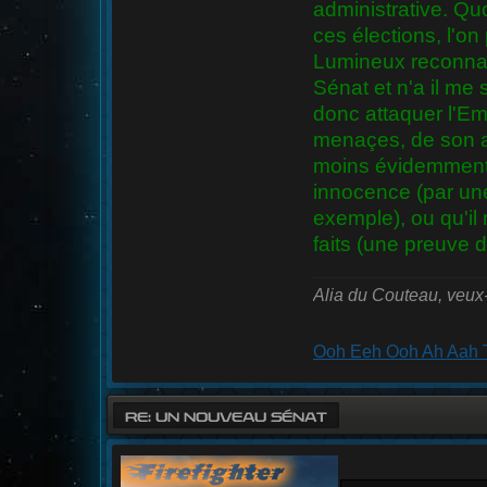
administrative. Quo
ces élections, l'on
Lumineux reconnais
Sénat et n'a il me
donc attaquer l'Em
menaçes, de son a
moins évidemment
innocence (par une
exemple), ou qu'il
faits (une preuve d
Alia du Couteau, veux
Ooh Eeh Ooh Ah Aah T
RE: UN NOUVEAU SÉNAT