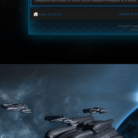
Utilisateurs parcourant ce forum: Aucun utilisateur enregistré et 9 invités
L’équipe du f
Index du forum
© DarkFX styl
Tradu