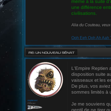
même à la suite d'
une différence ent
civilisations.
Alia du Couteau, veux
Ooh Eeh Ooh Ah Aah T
RE: UN NOUVEAU SÉNAT
L'Empire Reptien a
disposition suite 
vaisseaux et les e
De plus, vos aviez
sommes limités à un
reptever
Je me souviens qu
Officier
gentil de ne tirer