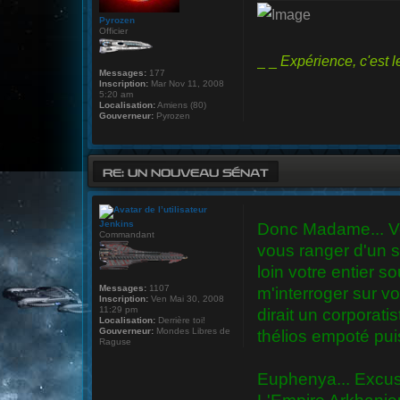
Pyrozen
Officier
_ _
Expérience, c'est 
Messages:
177
Inscription:
Mar Nov 11, 2008
5:20 am
Localisation:
Amiens (80)
Gouverneur:
Pyrozen
RE: UN NOUVEAU SÉNAT
Jenkins
Donc Madame... Vou
Commandant
vous ranger d'un s
loin votre entier 
Messages:
1107
m'interroger sur vo
Inscription:
Ven Mai 30, 2008
11:29 pm
dirait un corporati
Localisation:
Derrière toi!
Gouverneur:
Mondes Libres de
thélios empoté puis
Raguse
Euphenya... Excuse