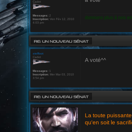
Cadet
Messages:
2
donnons plus à nos en
Inscription:
Ven Fév 12, 2010
4:03 pm
RE: UN NOUVEAU SÉNAT
steffoot
Cadet
A voté^^
Messages:
1
Inscription:
Mer Mar 03, 2010
3:54 pm
RE: UN NOUVEAU SÉNAT
La toute puissante 
qu'en soit le sacrif