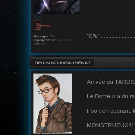
Virich
Pilote
"
".............. ........
Clik
Messages:
74
Inscription:
Dim Juin 08, 2008
1:59 pm
RE: UN NOUVEAU SÉNAT
Arrivée du TARDIS
Le Docteur a du rat
Il sort en courant,
MONSTRUEUX!!!