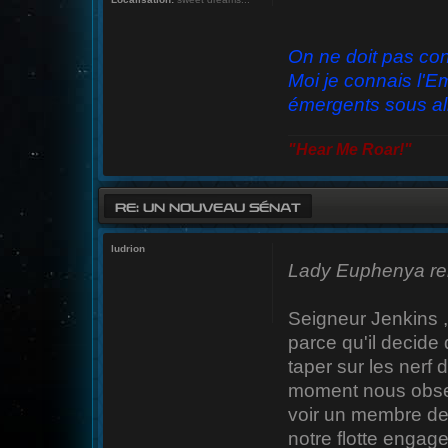
On ne doit pas co
Moi je connais l'E
émergents sous al
"Hear Me Roar!"
RE: UN NOUVEAU SÉNAT
ludrion
Lady Euphenya ren
Seigneur Jenkins , 
parce qu'il decide
taper sur les nerf 
moment nous observ
voir un membre de l
notre flotte engag