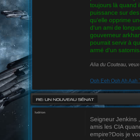
toujours là quand il
puissance sur des 
qu'elle opprime un
d'un ami de longue
gouverneur arkhan
pourrait servir à 
armé d'un satomis
Alia du Couteau, veux
Ooh Eeh Ooh Ah Aah T
RE: UN NOUVEAU SÉNAT
ludrion
Seigneur Jenkins ,
amis les CIA quand
empire?Dois je vo