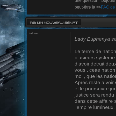
une question, toujours 
peut-être là =>
FAQ de 
RE: UN NOUVEAU SÉNAT
ludrion
Lady Euphenya se 
Le terme de nation
plusieurs systeme.
d'avoir detruit de
vous , cette natio
moi , que les nati
Apres reste a voir 
et le poursuivre ju
justice sera rendu
dans cette affaire s
l'empire lumineux.