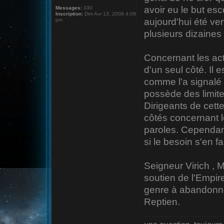
avoir eu le but es
Messages:
330
Inscription:
Dim Avr 13, 2008 4:09
aujourd'hui été ven
pm
plusieurs dizaines d
Concernant les act
d'un seul côté. Il 
comme l'a signalé 
possède des limite
Dirigeants de cett
côtés concernant le
paroles. Cependant
si le besoin s'en fai
Seigneur Virich , Ma
soutien de l'Empir
genre à abandonne
Reptien.