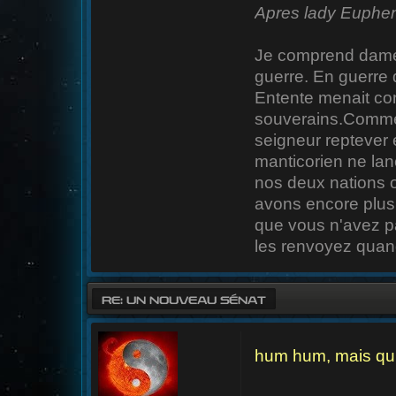
Apres lady Euphen
Je comprend dame 
guerre. En guerre d
Entente menait con
souverains.Comme 
seigneur reptever 
manticorien ne lan
nos deux nations o
avons encore plusi
que vous n'avez pa
les renvoyez quand 
RE: UN NOUVEAU SÉNAT
hum hum, mais qui