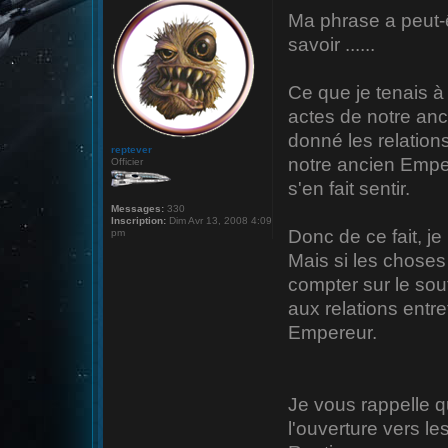
Ma phrase a peut-êt
savoir ......
Ce que je tenais à 
actes de notre anci
donné les relation
reptever
notre ancien Emper
Officier
s'en fait sentir.
Messages:
330
Inscription:
Dim Avr 13, 2008 4:09
Donc de ce fait, je
pm
Mais si les choses
compter sur le sou
aux relations ent
Empereur.
Je vous rappelle q
l'ouverture vers l