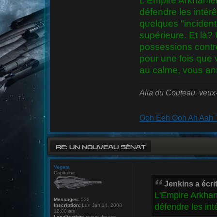
L'Empire Arkhanien
défendre les intér
quelques "inciden
supérieure. Et là?
possessions contre
pour une fois que 
au calme, vous ann
Alia du Couteau, veux
Ooh Eeh Ooh Ah Aah T
RE: UN NOUVEAU SÉNAT
Vegeta
Capitaine
Jenkins a écrit
L'Empire Arkhani
Messages:
520
défendre les in
Inscription:
Lun Jan 14, 2008
12:00 am
Localisation:
sweet dreams...